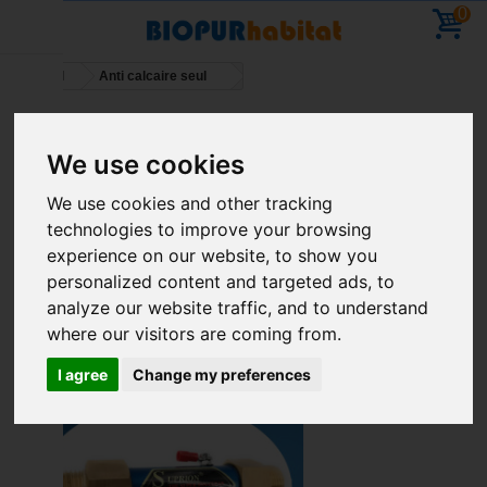
0
Accueil
Anti calcaire seul
Vacances - Vous pouvez commander - reprise des
We use cookies
livraisons le 11 Aout
We use cookies and other tracking
technologies to improve your browsing
experience on our website, to show you
personalized content and targeted ads, to
Trier par
--
analyze our website traffic, and to understand
where our visitors are coming from.
I agree
Change my preferences