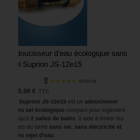
Adoucisseur d'eau écologique sans
sel Suprion JS-12e15
10
/
10
(14)
495,00 €
TTC
Le
Suprion JS-12e15
est un
adoucisseur
sans sel écologique
compact pour logement
jusqu’à
2 salles de bains
. Il aide à limiter les
effets du tartre
sans sel, sans électricité et
sans rejet d’eau
.