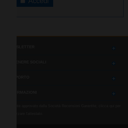
Accedi
NEWSLETTER
OTTENERE SOCIALI
SUPPORTO
INFORMAZIONI
Mercante approvato dalla Società Recensioni Garantite,
clicca qui per
visualizzare l'attestato
.