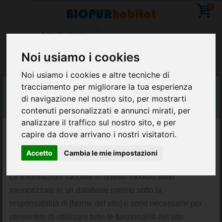
0
Home
Autenticazione
Noi usiamo i cookies
Vacanze - È possibile effettuare ordini - ripresa
Noi usiamo i cookies e altre tecniche di
delle consegne l' 11 agosto
tracciamento per migliorare la tua esperienza
Please read and accept our Privacy Policy
AUTENTICAZIONE
di navigazione nel nostro sito, per mostrarti
before continue your navigation
contenuti personalizzati e annunci mirati, per
analizzare il traffico sul nostro sito, e per
CREA UN ACCOUNT
Accetto i termini e le condizioni e
capire da dove arrivano i nostri visitatori.
l'informativa sulla privacy
Per favore inserisci la tua email per creare un
Accetto
Cambia le mie impostazioni
account.
Le informazioni raccolte in questo modulo sono
Email
memorizzate in un database interno sotto la
responsabilità di [Nome del sito] e sono necessarie per
Conferma indirizzo e-mail
consentire di utilizzare tutte le funzionalità del sito