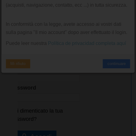
(acquisti, navigazione, contatto, ecc ...) in tutta sicurezza.
Crea un account
In conformità con la legge, avete accesso ai vostri dati
sulla pagina "Il mio account" dopo aver effettuato il login.
Puede leer nuestra
Política de privacidad completa aquí
SEI GIÀ REGISTRATO?
Mi rifiuto
continuare
Email
Password
Hai dimenticato la tua
password?