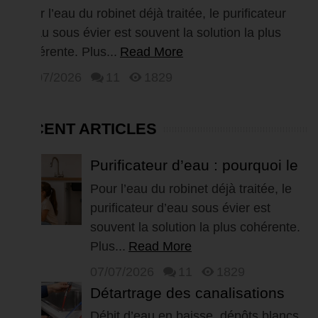
plutôt qu’un osmoseur pour...
Pour l’eau du robinet déjà traitée, le purificateur
d’eau sous évier est souvent la solution la plus
cohérente. Plus...
Read More
07/07/2026
11
1829
RECENT ARTICLES
Purificateur d’eau : pourquoi le
choisir plutôt qu’un osmoseur
Pour l’eau du robinet déjà traitée, le
purificateur d’eau sous évier est
pour...
souvent la solution la plus cohérente.
Plus...
Read More
07/07/2026
11
1829
Détartrage des canalisations
d’un logement : comment
Débit d’eau en baisse, dépôts blancs