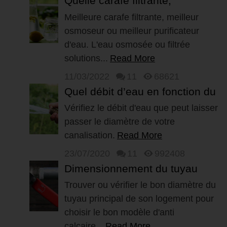
Quelle carafe filtrante,
osmoseur ou purificateur d'eau
Meilleure carafe filtrante, meilleur
osmoseur ou meilleur purificateur
choisir ?
d'eau. L'eau osmosée ou filtrée
solutions...
Read More
11/03/2022
11
68621
Quel débit d’eau en fonction du
diamètre de canalisation
Vérifiez le débit d'eau que peut laisser
passer le diamètre de votre
canalisation.
Read More
23/07/2020
11
992408
Dimensionnement du tuyau
d'alimentation principal en
Trouver ou vérifier le bon diamètre du
tuyau principal de son logement pour
eau...
choisir le bon modèle d'anti
calcaire...
Read More