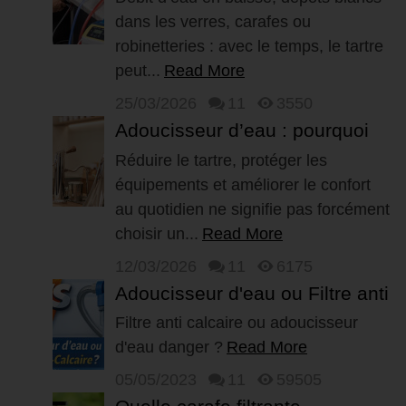
dans les verres, carafes ou
retrouver un...
robinetteries : avec le temps, le tartre
peut...
Read More
25/03/2026
11
3550
Adoucisseur d’eau : pourquoi
les modèles à sel ne sont plus
Réduire le tartre, protéger les
équipements et améliorer le confort
la...
au quotidien ne signifie pas forcément
choisir un...
Read More
12/03/2026
11
6175
Adoucisseur d'eau ou Filtre anti
calcaire, différence ?
Filtre anti calcaire ou adoucisseur
d'eau danger ?
Read More
05/05/2023
11
59505