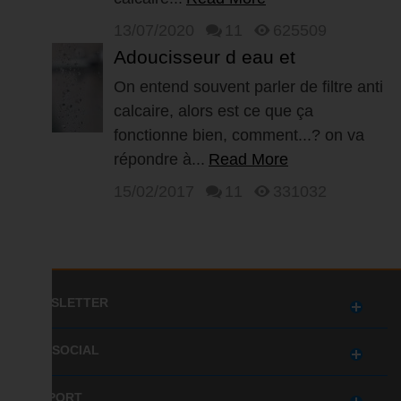
13/07/2020
11
625509
Adoucisseur d eau et
anticalcaire 3eme Partie, Filtre
On entend souvent parler de filtre anti
calcaire, alors est ce que ça
anti calcaire
fonctionne bien, comment...? on va
répondre à...
Read More
15/02/2017
11
331032
NEWSLETTER
GET SOCIAL
SUPPORT