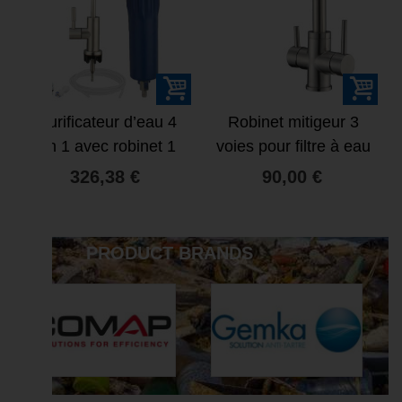
Purificateur d’eau 4
Robinet mitigeur 3
en 1 avec robinet 1
voies pour filtre à eau
voie
326,38 €
90,00 €
PRODUCT BRANDS