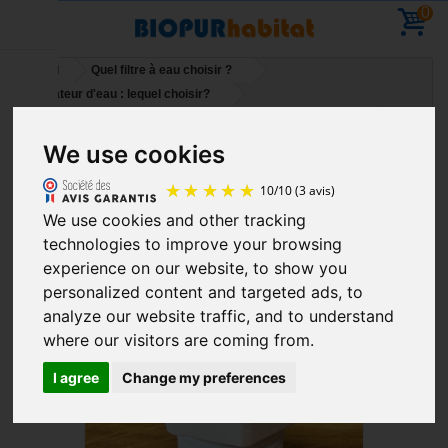
0
Accueil
Quel filtre à eau choisir ?
Purificateur d'eau : lequel choisir?
Raccords 3/8 pour tuyaux 6mm purificateurs et osmoseurs
We use cookies
Vacances - Vous pouvez commander - reprise des
livraisons le 11 Aout
We use cookies and other tracking
10
/
10
(3 avis)
technologies to improve your browsing
experience on our website, to show you
personalized content and targeted ads, to
analyze our website traffic, and to understand
where our visitors are coming from.
I agree
Change my preferences