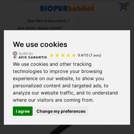
0
Accueil
Quel filtre à eau choisir ?
Purificateur d'eau : lequel choisir?
Clé de démontage filtre purificateur d'eau 4 en 1
We use cookies
Vacances - Vous pouvez commander - reprise des
livraisons le 11 Aout
We use cookies and other tracking
9.4
/
10
(7 avis)
technologies to improve your browsing
experience on our website, to show you
personalized content and targeted ads, to
analyze our website traffic, and to understand
where our visitors are coming from.
I agree
Change my preferences