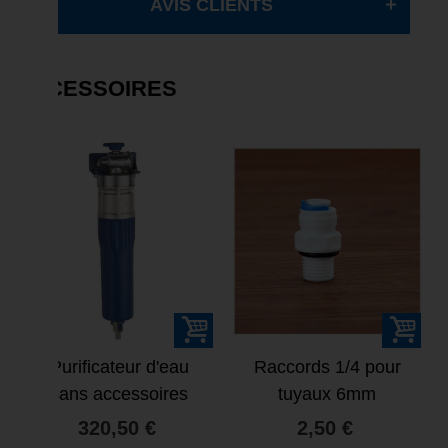
AVIS CLIENTS
ACCESSOIRES
Purificateur d'eau
Raccords 1/4 pour
sans accessoires
tuyaux 6mm
purificateurs et
320,50 €
2,50 €