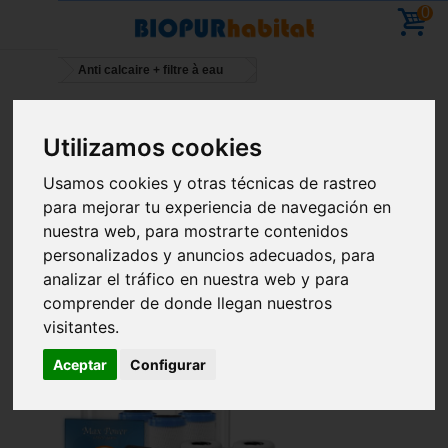
0
Inicio
Anti calcaire + filtre à eau
Vacaciones: ya puedes hacer pedidos; se
Utilizamos cookies
reanudarán los envíos el 11 de agosto
Usamos cookies y otras técnicas de rastreo
para mejorar tu experiencia de navegación en
nuestra web, para mostrarte contenidos
personalizados y anuncios adecuados, para
Ordenar por
--
analizar el tráfico en nuestra web y para
comprender de donde llegan nuestros
visitantes.
Aceptar
Configurar