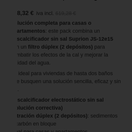
588,32 €
iva incl.
619,28 €
Solución completa para casas o
apartamentos
: este pack combina un
descalcificador sin sal Suprion JS-12e15
con un
filtro dúplex (2 depósitos)
para
combatir los efectos de la cal y mejorar la
calidad del agua.
Es ideal para viviendas de hasta dos baños
que busquen una solución sencilla, eficaz y sin
sal.
Descalcificador electrostático sin sal
(solución correctiva)
Filtración dúplex (2 depósitos)
: sedimentos
+ carbón en bloque
Ideal para casas y apartamentos