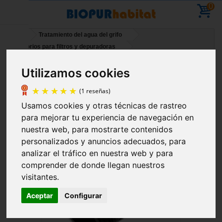
0
Inicio
Tratamiento del agua del grifo
Accesorios para filtros y depuradoras
Espiga macho doble 20/27 (3/4")
Utilizamos cookies
Vacaciones: ya puedes hacer pedidos; se
reanudarán los envíos el 11 de agosto
Usamos cookies y otras técnicas de rastreo
(1 reseñas)
para mejorar tu experiencia de navegación en
nuestra web, para mostrarte contenidos
personalizados y anuncios adecuados, para
analizar el tráfico en nuestra web y para
comprender de donde llegan nuestros
visitantes.
Aceptar
Configurar