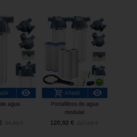
adir
Añadir
o de agua
Portafiltros de agua
modular
€
120,92 €
34,80 €
127,28 €