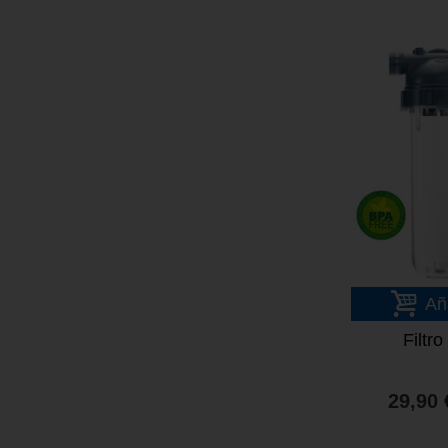
Añ
Filtr
29,90 