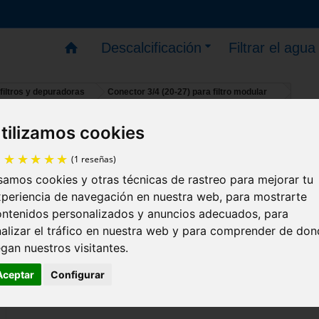
Descalcificación
Filtrar el agua
filtros y depuradoras
Conector 3/4 (20-27) para filtro modular
tilizamos cookies
ya puedes hacer pedidos; se reanudarán los envíos el
Conector 3/4 (20-27) para filtro
modular
amos cookies y otras técnicas de rastreo para mejorar tu
(1 reseñas)
periencia de navegación en nuestra web, para mostrarte
ontenidos personalizados y anuncios adecuados, para
Instale fácilmente su portafiltros modular con e
alizar el tráfico en nuestra web y para comprender de do
conectores 20/27 (3/4").
egan nuestros visitantes.
Estos accesorios permiten adaptar las 2 salidas de
Aceptar
Configurar
portafiltros al paso de rosca adecuado para su proy