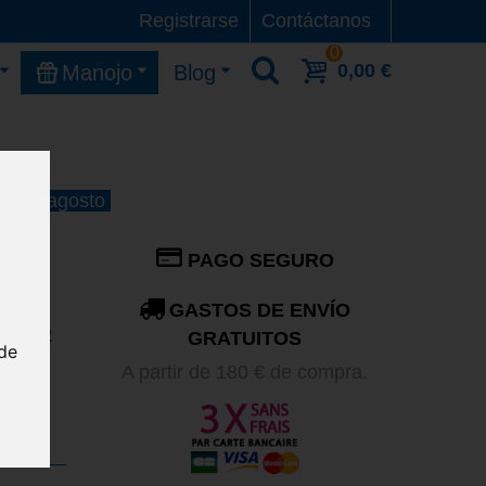
Registrarse
Contáctanos
0
0,00 €
Manojo
Blog
 11 de agosto
PAGO SEGURO
GASTOS DE ENVÍO
stos 2
GRATUITOS
nde
A partir de 180 € de compra.
l
ecto.