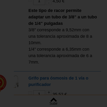
4,50 €
Este tipo de racor permite
adaptar un tubo de 3/8" a un tubo
de 1/4" pulgadas
3/8" corresponde a 9,52mm con
una tolerancia aproximada de 8 a
10mm.
1/4" corresponde a 6,35mm con
una tolerancia aproximada de 6 a
7mm.
Grifo para ósmosis de 1 vía o
0
purificador
s
35,52 €
Subir
Grifo especial para depuradora o