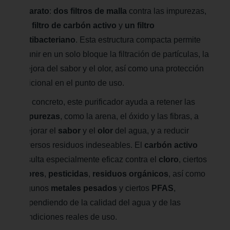
aparato
:
dos filtros de malla
contra las impurezas,
un filtro de carbón activo
y
un filtro
antibacteriano
. Esta estructura compacta permite
reunir en un solo bloque la filtración de partículas, la
mejora del sabor y el olor, así como una protección
adicional en el punto de uso.
En concreto, este purificador ayuda a retener las
impurezas
, como la arena, el óxido y las fibras, a
mejorar el
sabor
y el
olor
del agua, y a reducir
diversos residuos indeseables. El
carbón activo
resulta especialmente eficaz contra el
cloro
, ciertos
olores
,
pesticidas
,
residuos orgánicos
, así como
algunos
metales pesados
y ciertos
PFAS
,
dependiendo de la calidad del agua y de las
condiciones reales de uso.