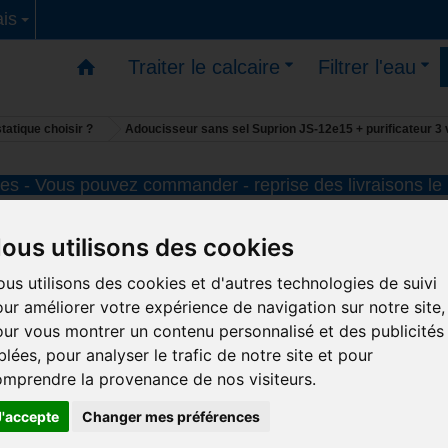
is
Traiter le calcaire
Filtrer l'eau
tatique choisir ?
Adoucisseur sans sel Suprion JS-12e15 + purificateur 3
s - Vous pouvez commander - reprise des livraisons le
Adoucisseur sans sel Suprion JS
ous utilisons des cookies
12e15 + purificateur 3 voies – ma
us utilisons des cookies et d'autres technologies de suivi
ur améliorer votre expérience de navigation sur notre site,
Solution complète pour la maison et l’eau potab
ur vous montrer un contenu personnalisé et des publicités
pack associe un
adoucisseur sans sel Suprion J
blées, pour analyser le trafic de notre site et pour
12e15
, un
filtre duplex (2 cuves)
et un
purificate
mprendre la provenance de nos visiteurs.
d’eau avec robinet 3 voies
pour traiter les effets 
calcaire, filtrer l’eau et améliorer l’eau de boisson.
J'accepte
Changer mes préférences