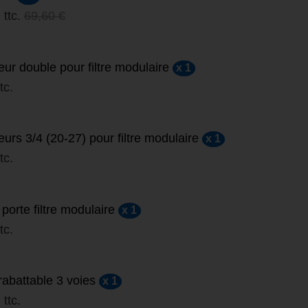
ttc.
69,60 €
ur double pour filtre modulaire
x 1
ttc.
urs 3/4 (20-27) pour filtre modulaire
x 1
ttc.
porte filtre modulaire
x 1
ttc.
rabattable 3 voies
x 1
ttc.