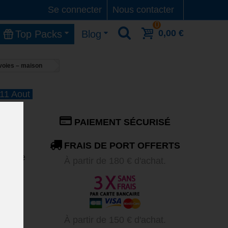
Se connecter
Nous contacter
0
0,00 €
Top Packs
Blog
 voies – maison
 11 Aout
-
PAIEMENT SÉCURISÉ
ison
FRAIS DE PORT OFFERTS
le
: ce
À partir de 180 € d'achat.
S-
ur
du
À partir de 150 € d'achat.