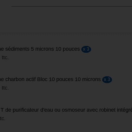
e sédiments 5 microns 10 pouces
x 3
ttc.
e charbon actif Bloc 10 pouces 10 microns
x 3
ttc.
T de purificateur d'eau ou osmoseur avec robinet intégr
ttc.