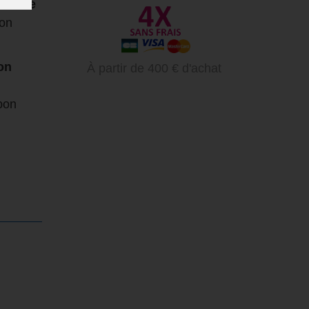
froide
ion
on
À partir de 400 € d'achat
bon