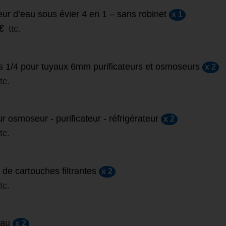
teur d’eau sous évier 4 en 1 – sans robinet
x 1
€
ttc.
 1/4 pour tuyaux 6mm purificateurs et osmoseurs
x 2
ttc.
r osmoseur - purificateur - réfrigérateur
x 2
ttc.
 de cartouches filtrantes
x 2
ttc.
eau
x 2