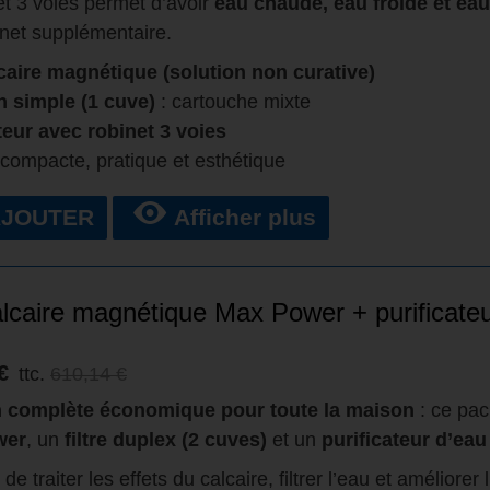
et 3 voies permet d’avoir
eau chaude, eau froide et eau
inet supplémentaire.
caire magnétique (solution non curative)
on simple (1 cuve)
: cartouche mixte
teur avec robinet 3 voies
 compacte, pratique et esthétique
AJOUTER
Afficher plus
alcaire magnétique Max Power + purificate
€
ttc.
610,14 €
n complète économique pour toute la maison
: ce pa
wer
, un
filtre duplex (2 cuves)
et un
purificateur d’eau
 de traiter les effets du calcaire, filtrer l’eau et améliore