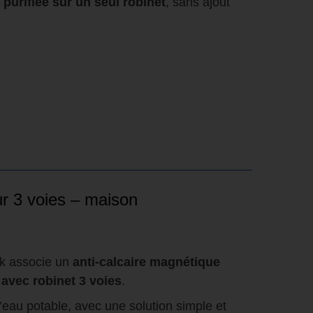
 purifiée sur un seul robinet
, sans ajout
ur 3 voies – maison
ck associe un
anti-calcaire magnétique
 avec robinet 3 voies
.
r l’eau potable, avec une solution simple et