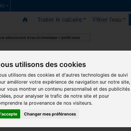
is
Traiter le calcaire
Filtrer l'eau
ck adoucisseur d'eau économique + purificateur
s - Vous pouvez commander - reprise des livraisons le
ous utilisons des cookies
us utilisons des cookies et d'autres technologies de suivi
ur améliorer votre expérience de navigation sur notre site,
ur vous montrer un contenu personnalisé et des publicités
blées, pour analyser le trafic de notre site et pour
mprendre la provenance de nos visiteurs.
J'accepte
Changer mes préférences