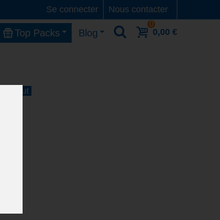
Se connecter
Nous contacter
0
0,00 €
Top Packs
Blog
 11 Aout