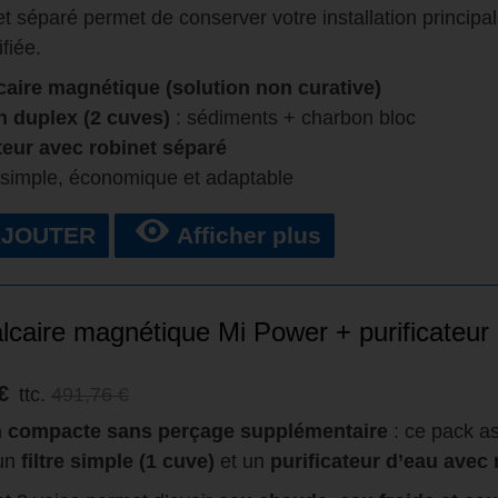
et séparé permet de conserver votre installation principal
ifiée.
caire magnétique (solution non curative)
on duplex (2 cuves)
: sédiments + charbon bloc
teur avec robinet séparé
 simple, économique et adaptable
AJOUTER
Afficher plus
alcaire magnétique Mi Power + purificateur
€
ttc.
491,76 €
n compacte sans perçage supplémentaire
: ce pack a
 un
filtre simple (1 cuve)
et un
purificateur d’eau avec 