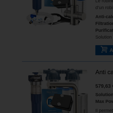
Le robin
d’un rob
Anti-cal
Filtrati
Purifica
Solution
Anti c
579,63 
Solutio
Max Po
Il permet