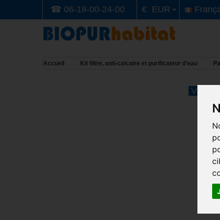
☎ 06-18-00-24-00
€ EUR
França
Accueil
Kit filtre, anti-calcaire et purificateur d’eau
Pa
Vacance
N
No
po
po
ci
co