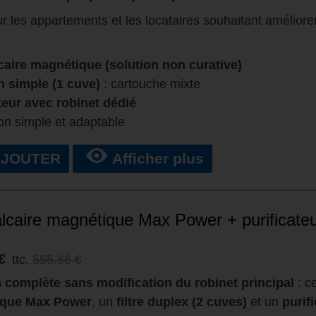
ur les appartements et les locataires souhaitant améliore
caire magnétique (solution non curative)
on simple (1 cuve)
: cartouche mixte
teur avec robinet dédié
ion simple et adaptable
AJOUTER
Afficher plus
alcaire magnétique Max Power + purificate
€
ttc.
555,66 €
 complète sans modification du robinet principal
: c
que Max Power
, un
filtre duplex (2 cuves)
et un
purif