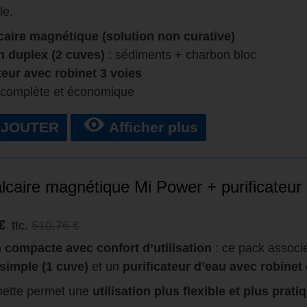
le.
caire magnétique (solution non curative)
on duplex (2 cuves)
: sédiments + charbon bloc
teur avec robinet 3 voies
 complète et économique
AJOUTER
Afficher plus
alcaire magnétique Mi Power + purificateu
€
ttc.
510,76 €
 compacte avec confort d’utilisation
: ce pack associ
e simple (1 cuve)
et un
purificateur d’eau avec robinet
hette permet une
utilisation plus flexible et plus prati