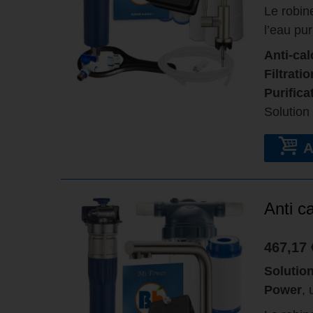
Le robin
l’eau pur
Anti-cal
Filtrati
Purifica
Solution
Anti c
467,17 
Solutio
Power
,