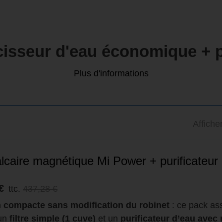
isseur d'eau économique + p
Plus d'informations
Affiche
alcaire magnétique Mi Power + purificateur 
€
ttc.
437,28 €
n compacte sans modification du robinet
: ce pack as
 un
filtre simple (1 cuve)
et un
purificateur d’eau avec