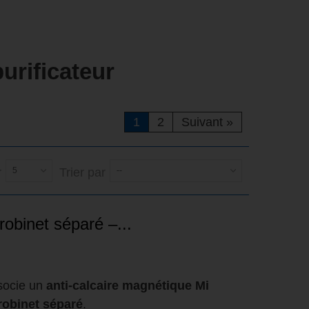
urificateur
1
2
Suivant
»
r
5
Trier par
--
robinet séparé –...
socie un
anti-calcaire magnétique Mi
 robinet séparé
.