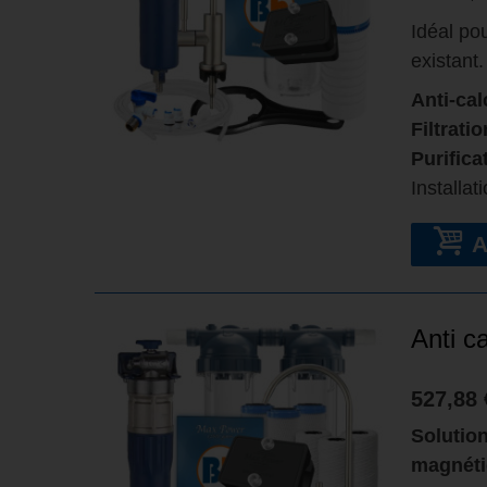
Idéal po
existant.
Anti-cal
Filtrati
Purifica
Installat
Anti c
527,88 
Solution
magnéti