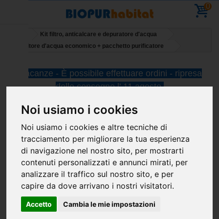
0
Home
Kit filtro, anticalcare e depuratore d'acqua
Addolcitore d'acqua economico + pacchetto purificatore
Vacanze - È possibile effettuare ordini - ripresa
delle consegne l' 11 agosto
Noi usiamo i cookies
Noi usiamo i cookies e altre tecniche di
tracciamento per migliorare la tua esperienza
di navigazione nel nostro sito, per mostrarti
contenuti personalizzati e annunci mirati, per
Addolcitore d'acqua
analizzare il traffico sul nostro sito, e per
capire da dove arrivano i nostri visitatori.
economico + pacchetto
Accetto
Cambia le mie impostazioni
purificatore