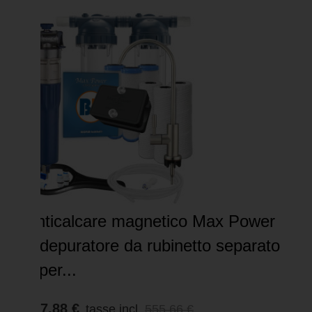
Anticalcare magnetico Max Power
+ depuratore da rubinetto separato
– per...
527,88 €
tasse incl.
555,66 €