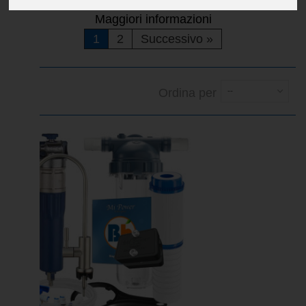
Maggiori informazioni
1
2
Successivo
»
Ordina per
--