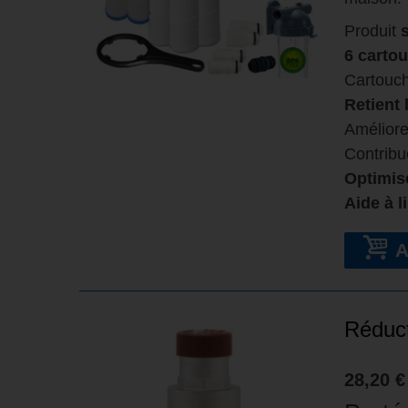
Produit
s
6 carto
Cartouch
Retient 
Améliore 
Contribu
Optimise
Aide à l
Réduct
28,20 €