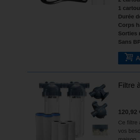
1 cartou
Durée de
Corps h
Sorties
Sans B
Filtre
120,92 
Ce filtr
vos beso
maison.