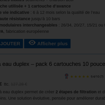
che utilisée + 1 cartouche d’avance
 vie indicative
: 6 à 12 mois selon la qualité de l’eau
aute résistance
jusqu’à 10 bars
 modulaires interchangeables
: 26/34, 20/27, 15/21 ou
PA
, fabrication européenne
AJOUTER
Afficher plus
 à eau duplex – pack 6 cartouches 10 pouc
9.4
/
10
(7)
€
ttc.
127,28 €
e à eau duplex permet de créer
2 étapes de filtration
et d
ins. Une solution évolutive, pensée pour améliorer durab