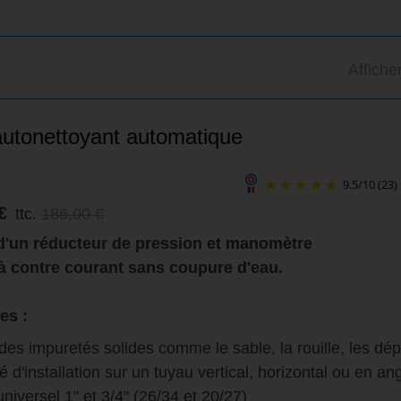
Affiche
 autonettoyant automatique
9.5
/
10
(23)
€
ttc.
186,00 €
d'un réducteur de pression et manomètre
à contre courant sans coupure d'eau.
es :
n des impuretés solides comme le sable, la rouille, les dép
té d'installation sur un tuyau vertical, horizontal ou en an
niversel 1" et 3/4" (26/34 et 20/27)