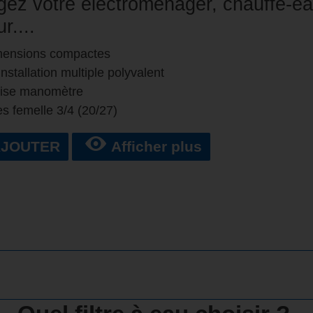
gez votre électroménager, chauffe-e
r....
imensions compactes
installation multiple polyvalent
rise manomètre
ges femelle 3/4 (20/27)
AJOUTER
Afficher plus