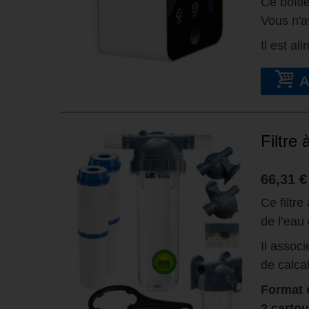
Ce boîti
Vous n'av
Il est al
Filtre
66,31 €
Ce filtr
de l’eau
Il associ
de calcai
Format 
2 carto