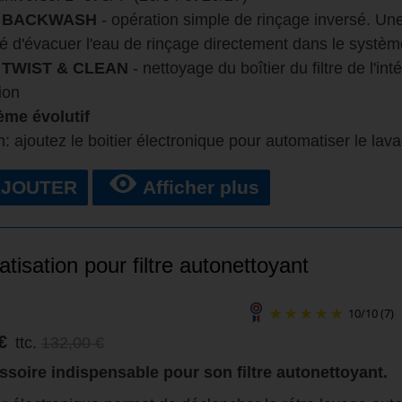
e
BACKWASH
- opération simple de rinçage inversé. Une
ité d'évacuer l'eau de rinçage directement dans le systè
e
TWIST & CLEAN
- nettoyage du boîtier du filtre de l'in
tion
ème évolutif
n: ajoutez le boitier électronique pour automatiser le lav
AJOUTER
Afficher plus
tisation pour filtre autonettoyant
10
/
10
(7)
€
ttc.
132,00 €
soire indispensable pour son filtre autonettoyant.