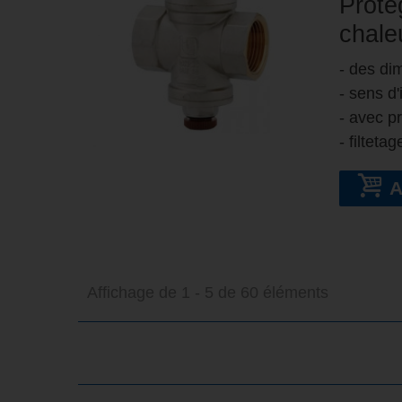
Proté
chaleu
- des d
- sens d'
- avec p
- filteta
Affichage de 1 - 5 de 60 éléments