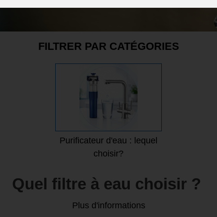
FILTRER PAR CATÉGORIES
Purificateur d'eau : lequel
choisir?
Quel filtre à eau choisir ?
Plus d'informations