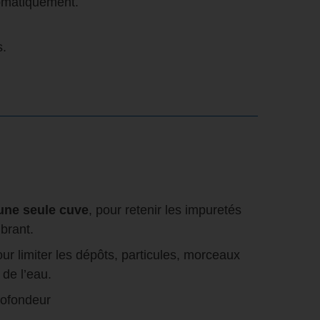
tomatiquement.
s.
 une seule cuve
, pour retenir les impuretés
brant.
pour limiter les dépôts, particules, morceaux
 de l’eau.
rofondeur