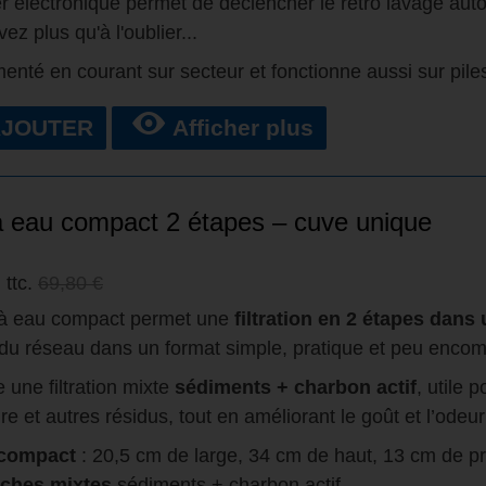
er électronique permet de déclencher le rétro lavage au
ez plus qu'à l'oublier...
imenté en courant sur secteur et fonctionne aussi sur pile
AJOUTER
Afficher plus
 à eau compact 2 étapes – cuve unique
ttc.
69,80 €
e à eau compact permet une
filtration en 2 étapes dans
 du réseau dans un format simple, pratique et peu encom
e une filtration mixte
sédiments + charbon actif
, utile 
re et autres résidus, tout en améliorant le goût et l’odeur
compact
: 20,5 cm de large, 34 cm de haut, 13 cm de p
uches mixtes
sédiments + charbon actif