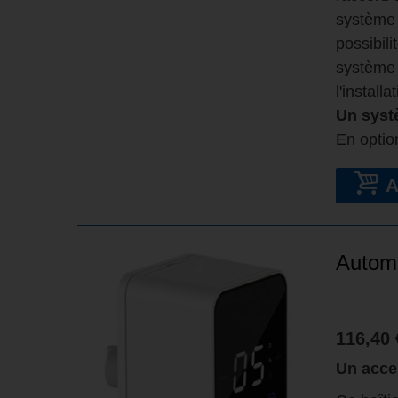
systèm
possibil
systèm
l'installa
Un syst
En optio
Automa
116,40 
Un acces