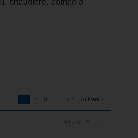
au, chaudière, pompe à
1
2
3
...
12
Suivant
»
Afficher
5