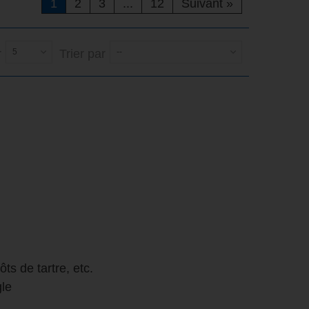
1
2
3
...
12
Suivant
»
r
5
Trier par
--
ôts de tartre, etc.
gle