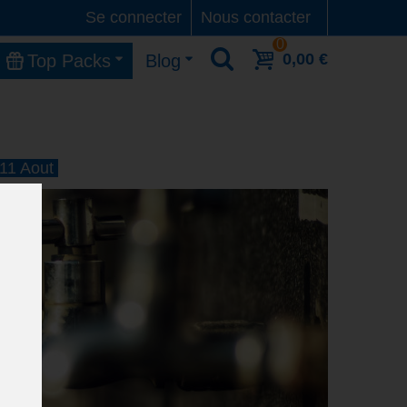
Se connecter
Nous contacter
0
0,00 €
Top Packs
Blog
 11 Aout