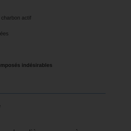
charbon actif
sées
composés indésirables
e