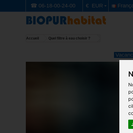
☎ 06-18-00-24-00
€ EUR
França
Accueil
Quel filtre à eau choisir ?
Vacance
N
No
po
po
ci
co