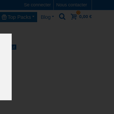
Se connecter
Nous contacter
0
0,00 €
Top Packs
Blog
 11 Aout