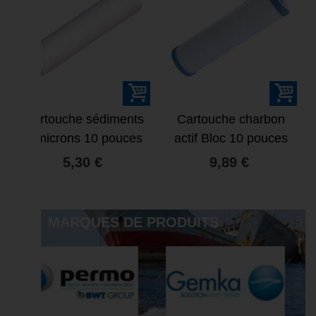
Cartouche sédiments
Cartouche charbon
5 microns 10 pouces
actif Bloc 10 pouces
10 microns
5,30 €
9,89 €
MARQUES DE PRODUITS