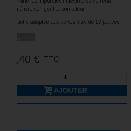
élimine les impuretés indésirables de l'eau
améliore son goût et son odeur
Cartouche adaptée aux portes filtre de 10 pouces.
carb-gac-ns
17,40 €
TTC
-
+
AJOUTER