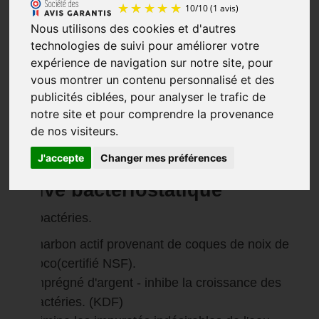
Nous utilisons des cookies et d'autres
technologies de suivi pour améliorer votre
expérience de navigation sur notre site, pour
10
/
10
(1 avis)
vous montrer un contenu personnalisé et des
publicités ciblées, pour analyser le trafic de
Cartouche de charbon actif
notre site et pour comprendre la provenance
argent - KDF GAC NS
de nos visiteurs.
J'accepte
Changer mes préférences
Charbon
activé bactériostatique
Anti bactéries.
charbon actif provenant de coques de noix de
coco(certifié NSF).
Imprégné d'argent - inhibe la croissance des
bactéries. (KDF)