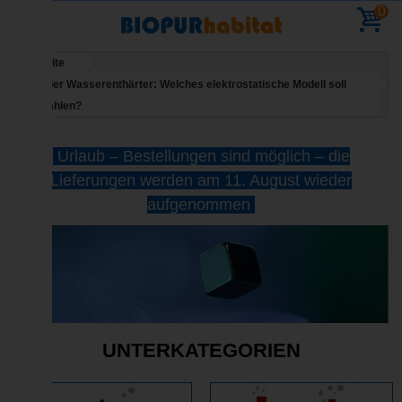
0
Startseite
Salzfreier Wasserenthärter: Welches elektrostatische Modell soll
man wählen?
Urlaub – Bestellungen sind möglich – die
Lieferungen werden am 11. August wieder
aufgenommen
UNTERKATEGORIEN