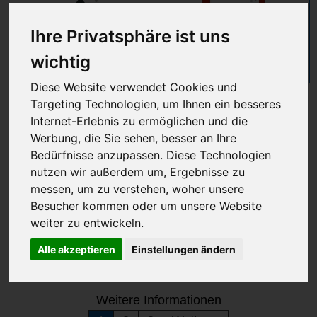
Ihre Privatsphäre ist uns
wichtig
Diese Website verwendet Cookies und
Salzfreier
Professionelle salzfreie
Targeting Technologien, um Ihnen ein besseres
Wasserenthärter für
Wasserenthärter
Internet-Erlebnis zu ermöglichen und die
Haus/Wohnung
Werbung, die Sie sehen, besser an Ihre
Bedürfnisse anzupassen. Diese Technologien
nutzen wir außerdem um, Ergebnisse zu
Salzfreier
messen, um zu verstehen, woher unsere
Wasserenthärter: Welches
Besucher kommen oder um unsere Website
weiter zu entwickeln.
elektrostatische Modell
Alle akzeptieren
Einstellungen ändern
soll man wählen?
Weitere Informationen