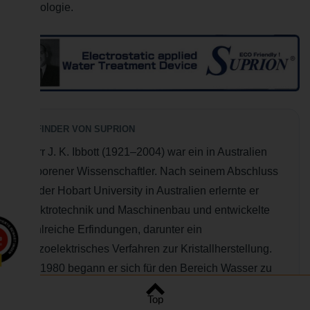
Technologie.
ERFINDER VON SUPRION
Herr J. K. Ibbott (1921–2004) war ein in Australien
geborener Wissenschaftler. Nach seinem Abschluss
an der Hobart University in Australien erlernte er
Elektrotechnik und Maschinenbau und entwickelte
zahlreiche Erfindungen, darunter ein
0
n
piezoelektrisches Verfahren zur Kristallherstellung.
Ab 1980 begann er sich für den Bereich Wasser zu
interessieren und machte sich daran, ein
Top
umweltfreundlicheres Wasseraufbereitungsgerät zu