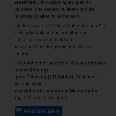
Wasserhahn
, um Kalkablagerungen zu
bekämpfen, das Wasser zu filtern und die
Trinkwasserqualität zu verbessern.
Dank des separaten Wasserhahns können Sie
Ihre Hauptinstallation beibehalten und
gleichzeitig einen zusätzlichen
Wasseranschluss für gereinigtes Wasser
einrichten.
Elektrostatischer salzfreier Wasserenthärter
(Nachrüstlösung)
Duplex-Filterung (2 Behälter)
: Sedimente +
Aktivkohleblock
Wasserfilter mit separatem Wasserhahn
Komplettlösung, einbaufertig
HINZUFÜGEN