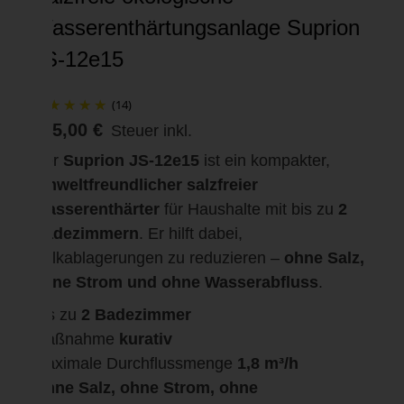
Wasserenthärtungsanlage Suprion
JS-12e15
(14)
495,00 €
Steuer inkl.
Der
Suprion JS-12e15
ist ein kompakter,
umweltfreundlicher salzfreier
Wasserenthärter
für Haushalte mit bis zu
2
Badezimmern
. Er hilft dabei,
Kalkablagerungen zu reduzieren –
ohne Salz,
ohne Strom und ohne Wasserabfluss
.
Bis zu
2 Badezimmer
Maßnahme
kurativ
Maximale Durchflussmenge
1,8 m³/h
Ohne Salz, ohne Strom, ohne