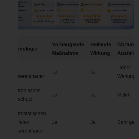
Vorbeugende
Heilende
Wartung 
Technologie
Maßnahme
Wirkung
Ausfallri
Salz-
Hoher
Ja
Ja
Wasserenthärter
Wartungs
Elektronischer
Ja
Ja
Mittel
Kalkschutz
Elektrostatischen
salzfreien
Ja
Ja
Sehr geri
Wasserenthärter