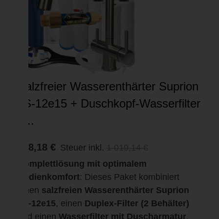
Salzfreier Wasserenthärter Suprion
JS-12e15 + Duschkopf-Wasserfilter
–...
968,18 €
Steuer inkl.
1 019,14 €
Komplettlösung mit optimalem
Bedienkomfort
: Dieses Paket kombiniert
einen
salzfreien Wasserenthärter Suprion
JS-12e15
, einen
Duplex-Filter (2 Behälter)
und einen
Wasserfilter mit Duscharmatur
,