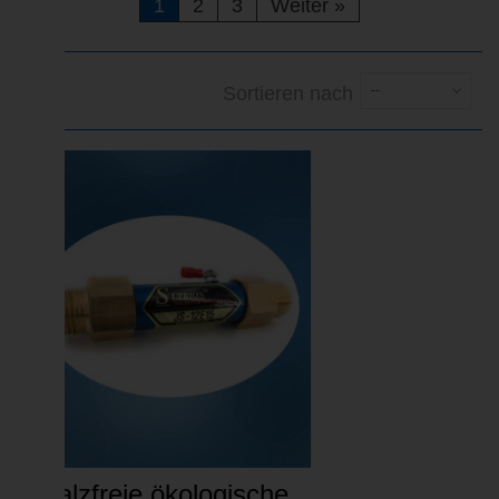
1
2
3
Weiter
»
Sortieren nach
--
Salzfreie ökologische