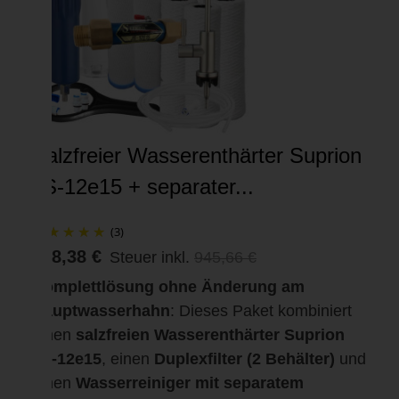
Salzfreier Wasserenthärter Suprion
JS-12e15 + separater...
(3)
898,38 €
Steuer inkl.
945,66 €
Komplettlösung ohne Änderung am
Hauptwasserhahn
: Dieses Paket kombiniert
einen
salzfreien Wasserenthärter Suprion
JS-12e15
, einen
Duplexfilter (2 Behälter)
und
einen
Wasserreiniger mit separatem