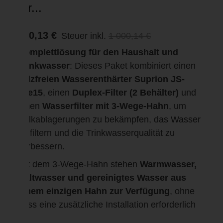
für...
950,13 €
Steuer inkl.
1 000,14 €
Komplettlösung für den Haushalt und
Trinkwasser
: Dieses Paket kombiniert einen
salzfreien Wasserenthärter Suprion JS-
12e15
, einen
Duplex-Filter (2 Behälter)
und
einen
Wasserfilter mit 3-Wege-Hahn
, um
Kalkablagerungen zu bekämpfen, das Wasser
zu filtern und die Trinkwasserqualität zu
verbessern.
Mit dem 3-Wege-Hahn stehen
Warmwasser,
Kaltwasser und gereinigtes Wasser aus
einem einzigen Hahn zur Verfügung
, ohne
dass eine zusätzliche Installation erforderlich
ist.