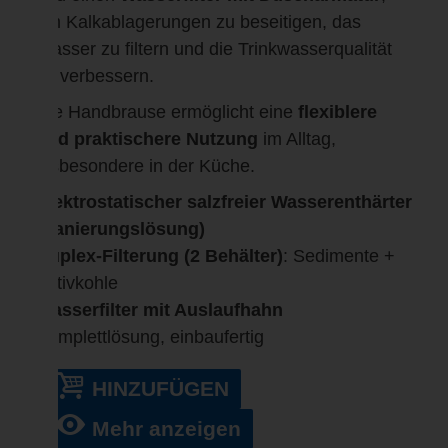
um Kalkablagerungen zu beseitigen, das
Wasser zu filtern und die Trinkwasserqualität
zu verbessern.
Die Handbrause ermöglicht eine
flexiblere
und praktischere Nutzung
im Alltag,
insbesondere in der Küche.
Elektrostatischer salzfreier Wasserenthärter
(Sanierungslösung)
Duplex-Filterung (2 Behälter)
: Sedimente +
Aktivkohle
Wasserfilter mit Auslaufhahn
Komplettlösung, einbaufertig
HINZUFÜGEN
Mehr anzeigen