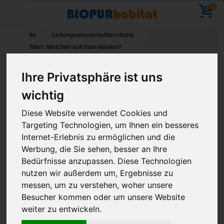
0
Startseite
Leitungswasseraufbereitung
Wasserfilter: Welchen soll man wählen?
Steckverbindung 1/4 - 90°-Winkel
Ihre Privatsphäre ist uns
Urlaub – Bestellungen sind möglich – die
wichtig
Lieferungen werden am 11. August wieder
Diese Website verwendet Cookies und
aufgenommen
Targeting Technologien, um Ihnen ein besseres
Internet-Erlebnis zu ermöglichen und die
Werbung, die Sie sehen, besser an Ihre
Bedürfnisse anzupassen. Diese Technologien
nutzen wir außerdem um, Ergebnisse zu
messen, um zu verstehen, woher unsere
Besucher kommen oder um unsere Website
weiter zu entwickeln.