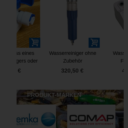
Wasserreiniger ohne
Wasserzähler für
r
Zubehör
Filter oder
e
Osmoseanlage
320,50 €
49,00 €
PRODUKT-MARKEN