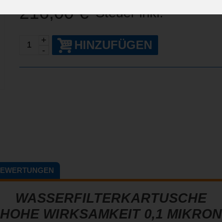
216,00 €
Steuer inkl.
+
HINZUFÜGEN
-
BEWERTUNGEN
WASSERFILTERKARTUSCHE
HOHE WIRKSAMKEIT 0,1 MIKRON