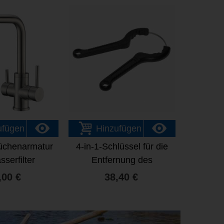
ufügen
Hinzufügen
üchenarmatur
4-in-1-Schlüssel für die
sserfilter
Entfernung des
Wasserreinigungsfilter
,00 €
38,40 €