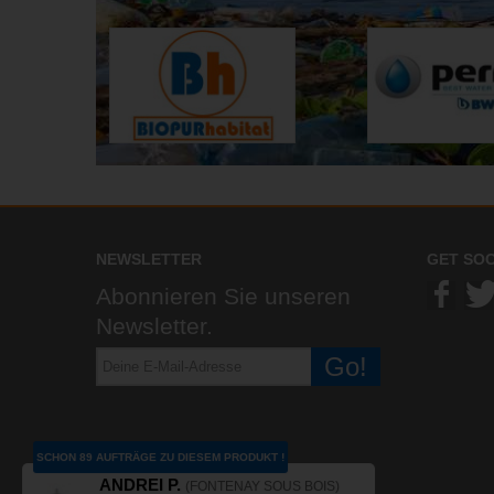
NEWSLETTER
GET SOC
Abonnieren Sie unseren
Newsletter.
Go!
SCHON 89 AUFTRÄGE ZU DIESEM PRODUKT !
ANDREI P.
(FONTENAY SOUS BOIS)