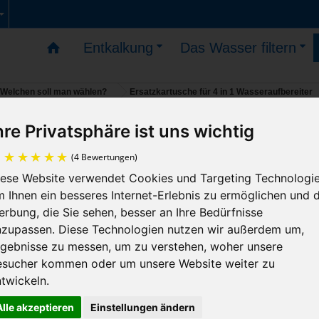
Entkalkung
Das Wasser filtern
: Welchen soll man wählen?
Ersatzkartusche für 4 in 1 Wasseraufbereiter
hre Privatsphäre ist uns wichtig
n sind möglich – die Lieferungen werden am 11. Augu
Ersatzkartusche für 4 in 1
Wasseraufbereiter
iese Website verwendet Cookies und Targeting Technologie
(4 Bewertungen)
 Ihnen ein besseres Internet-Erlebnis zu ermöglichen und d
rbung, die Sie sehen, besser an Ihre Bedürfnisse
4 Filterstufen in einer Kartusche!
nzupassen. Diese Technologien nutzen wir außerdem um,
rgebnisse zu messen, um zu verstehen, woher unsere
Deutsche Qualität!
esucher kommen oder um unsere Website weiter zu
twickeln.
cart-pur
Alle akzeptieren
Einstellungen ändern