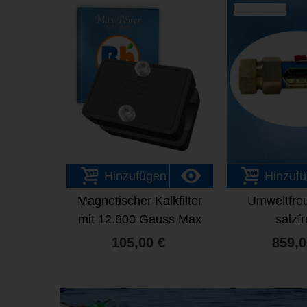
VERKAUF
Hinzufügen
Hinzuf
Magnetischer Kalkfilter
Umweltfreu
mit 12.800 Gauss Max
salzfr
Power
Wasserenthär
105,00 €
859,0
JS-75