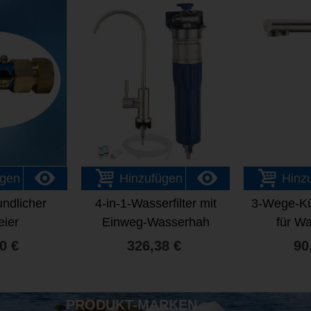
ügen
Hinzufügen
Hinz
ndlicher
4-in-1-Wasserfilter mit
3-Wege-K
eier
Einweg-Wasserhah
für Wa
ter Suprion
0 €
326,38 €
90
e22
PRODUKT-MARKEN