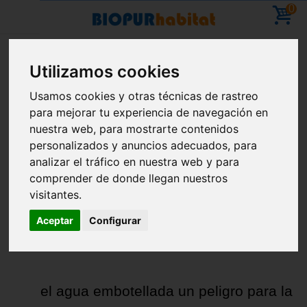
0
Inicio
Blog
2016
Septiembre
Utilizamos cookies
Vacaciones: ya puedes hacer pedidos; se
Usamos cookies y otras técnicas de rastreo
reanudarán los envíos el 11 de agosto
para mejorar tu experiencia de navegación en
ARCHIVO DE SEPTIEMBRE, 2016
nuestra web, para mostrarte contenidos
personalizados y anuncios adecuados, para
analizar el tráfico en nuestra web y para
comprender de donde llegan nuestros
visitantes.
Aceptar
Configurar
¿Es el agua embotellada un peligro para la