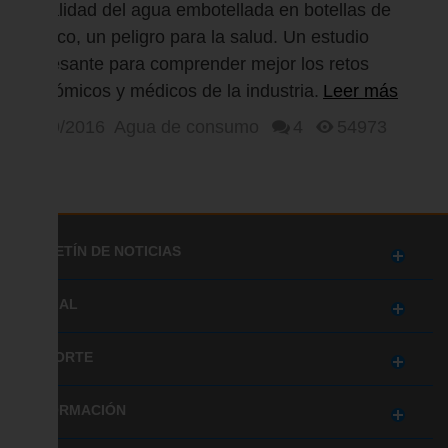
salud?
La calidad del agua embotellada en botellas de
plástico, un peligro para la salud. Un estudio
interesante para comprender mejor los retos
económicos y médicos de la industria.
Leer más
25/09/2016
Agua de consumo
4
54973
BOLETÍN DE NOTICIAS
SOCIAL
SOPORTE
INFORMACIÓN