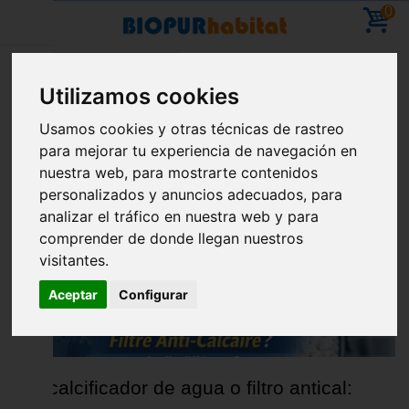
0
Inicio
Blog
2023
Utilizamos cookies
Vacaciones: ya puedes hacer pedidos; se
Usamos cookies y otras técnicas de rastreo
reanudarán los envíos el 11 de agosto
para mejorar tu experiencia de navegación en
ARCHIVO DE 2023
nuestra web, para mostrarte contenidos
personalizados y anuncios adecuados, para
analizar el tráfico en nuestra web y para
comprender de donde llegan nuestros
visitantes.
Aceptar
Configurar
Descalcificador de agua o filtro antical: