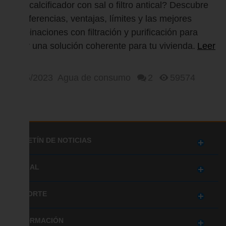
¿qué diferencia hay y qué...
¿Descalcificador con sal o filtro antical? Descubre
las diferencias, ventajas, límites y las mejores
combinaciones con filtración y purificación para
elegir una solución coherente para tu vivienda.
Leer
más
05/05/2023
Agua de consumo
2
59574
BOLETÍN DE NOTICIAS
SOCIAL
SOPORTE
INFORMACIÓN