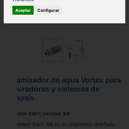
Aceptar
Configurar
Dinamizador de agua Vortex para
depuradoras y sistemas de
ósmosis
Whirlator EWY, versión 3/8
El Whirlator EWY 3/8 es un dispositivo diseñado