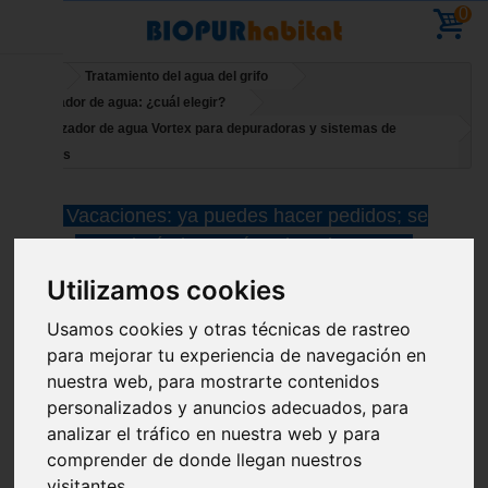
0
Inicio
Tratamiento del agua del grifo
Purificador de agua: ¿cuál elegir?
Dinamizador de agua Vortex para depuradoras y sistemas de
ósmosis
Vacaciones: ya puedes hacer pedidos; se
reanudarán los envíos el 11 de agosto
Utilizamos cookies
Usamos cookies y otras técnicas de rastreo
para mejorar tu experiencia de navegación en
nuestra web, para mostrarte contenidos
personalizados y anuncios adecuados, para
analizar el tráfico en nuestra web y para
comprender de donde llegan nuestros
visitantes.