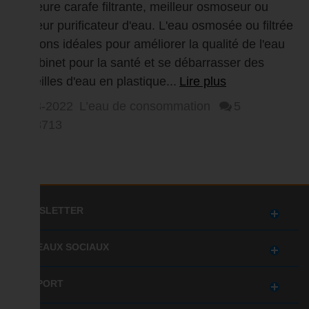
purificateur d'eau choisir ?
Meilleure carafe filtrante, meilleur osmoseur ou
meilleur purificateur d'eau. L'eau osmosée ou filtrée
solutions idéales pour améliorer la qualité de l'eau
du robinet pour la santé et se débarrasser des
bouteilles d'eau en plastique...
Lire plus
11-03-2022
L’eau de consommation
5
68713
NEWSLETTER
RÉSEAUX SOCIAUX
SUPPORT