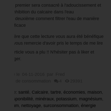
le premier sera consacré à l'adoucissement et
l'inhibition du calcaire dans l'eau
le deuxième comment filtrer l'eau de manière
efficace
J'espère que cette lecture vous aura été bénéfique
et je vous remercie d'avoir pris le temps de me lire
Cet article vous a plu !! N'hésiter pas à liker et
partager.
Posté le
04-11-2016
par
Fred
L’eau de consommation
4
29391
Balise:
santé
,
Calcaire
,
tartre
,
économies
,
maison
,
biodisponibilité
,
minéraux
,
potassium
,
magnésium
,
calcium
,
nettoyage
,
surconsommation
,
énergie