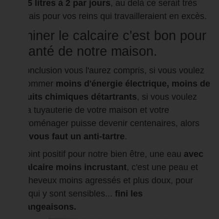
de 1,5 litres à 2 par jours
, au delà ce serait très
mauvais pour vos reins qui travailleraient en excès.
Éliminer le calcaire c'est bon pour
la santé de notre maison.
En conclusion vous l'aurez compris, si vous voulez
consommer
moins d'énergie électrique, moins de
produits chimiques détartrants
, si vous voulez
que la tuyauterie de votre maison et votre
électroménager puisse devenir centenaires, alors
oui
il vous faut un anti-tartre
.
Un point positif pour notre bien être, une eau
avec
un calcaire moins incrustant
, c'est une peau et
des cheveux moins agressés et plus doux, pour
ceux qui y sont sensibles...
fini les
démangeaisons.