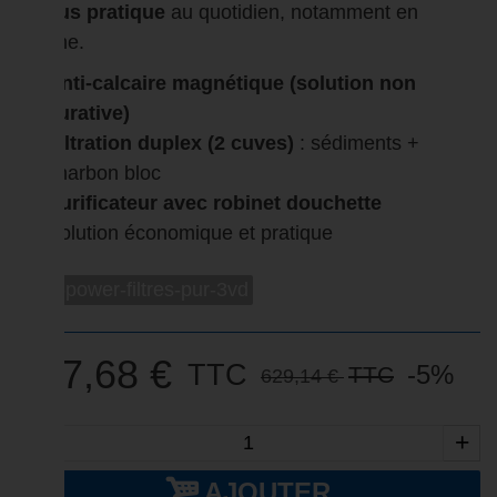
et plus pratique
au quotidien, notamment en
cuisine.
Anti-calcaire magnétique (solution non
curative)
Filtration duplex (2 cuves)
: sédiments +
charbon bloc
Purificateur avec robinet douchette
Solution économique et pratique
max-power-filtres-pur-3vd
597,68 €
TTC
-5%
TTC
629,14 €
-
+
AJOUTER