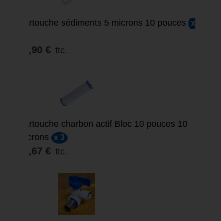
Cartouche sédiments 5 microns 10 pouces
x
3
15,90 €
ttc.
SOLDE
Cartouche charbon actif Bloc 10 pouces 10
microns
x 3
29,67 €
ttc.