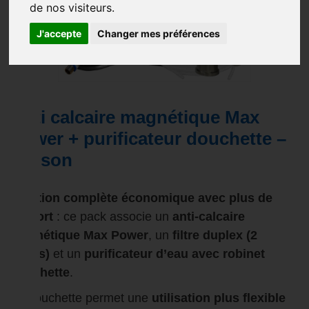
de nos visiteurs.
J'accepte
Changer mes préférences
Anti calcaire magnétique Max
Power + purificateur douchette –
maison
Solution complète économique avec plus de
confort
: ce pack associe un
anti-calcaire
magnétique Max Power
, un
filtre duplex (2
cuves)
et un
purificateur d’eau avec robinet
douchette
.
La douchette permet une
utilisation plus flexible