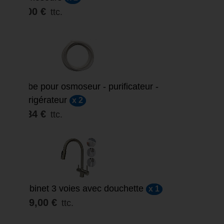
5,00 €
ttc.
Tube pour osmoseur - purificateur -
réfrigérateur
x 2
3,84 €
ttc.
Robinet 3 voies avec douchette
x 1
109,00 €
ttc.