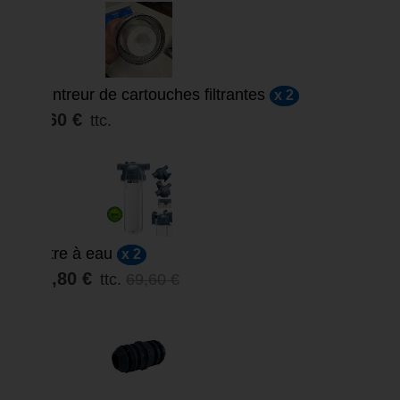
Centreur de cartouches filtrantes
x 2
9,60 €
ttc.
Filtre à eau
x 2
59,80 €
ttc.
69,60 €