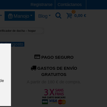
Registrarse
Contáctanos
0
0,00 €
Manojo
Blog
rificador de ducha – hogar
 11 de agosto
PAGO SEGURO
GASTOS DE ENVÍO
ado
GRATUITOS
nde
A partir de 180 € de compra.