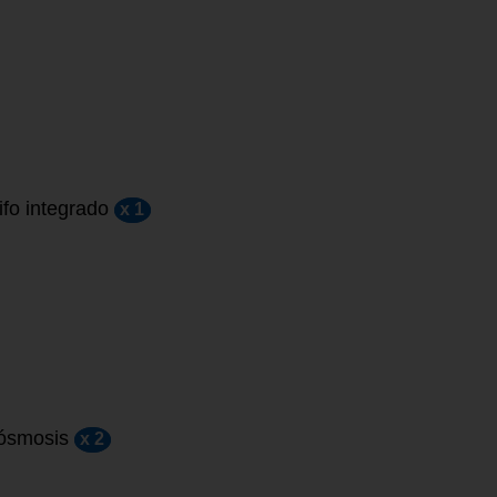
fo integrado
x 1
 ósmosis
x 2