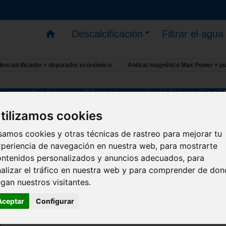
Descalcificación
Filtrar el agua
escalcificador + depurador económico
Antical magnético Max Power + pu
ya puedes hacer pedidos; se reanudarán los envíos el
Antical magnético Max Power +
tilizamos cookies
purificador de ducha – hogar
amos cookies y otras técnicas de rastreo para mejorar tu
periencia de navegación en nuestra web, para mostrarte
Este pack anticalcáreo y purificador está diseñ
ontenidos personalizados y anuncios adecuados, para
para un hogar estándar de 4 a 5 personas.
alizar el tráfico en nuestra web y para comprender de do
egan nuestros visitantes.
Agua más limpia y formación de cal neutralizada.
Aceptar
Configurar
max-power-filtres-pur-3vd