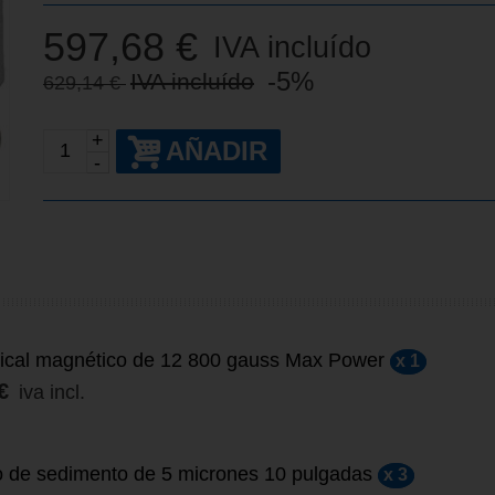
597,68 €
IVA incluído
-5%
IVA incluído
629,14 €
+
AÑADIR
-
ical magnético de 12 800 gauss Max Power
x 1
€
iva incl.
 de sedimento de 5 micrones 10 pulgadas
x 3