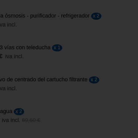
a ósmosis - purificador - refrigerador
x 2
iva incl.
 3 vías con teleducha
x 1
€
iva incl.
vo de centrado del cartucho filtrante
x 2
iva incl.
e agua
x 2
iva incl.
69,60 €