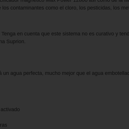
cificador magnético Max Power 12800 así como de la filtr
 los contaminantes como el cloro, los pesticidas, los me
 Tenga en cuenta que este sistema no es curativo y tend
ama Suprion.
ará un agua perfecta, mucho mejor que el agua embotella
 activado
cras