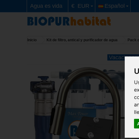
Agua es vida
€ EUR
Español
Inicio
Kit de filtro, antical y purificador de agua
Pack d
Vacaciones: 
U
Us
ex
c
an
ll