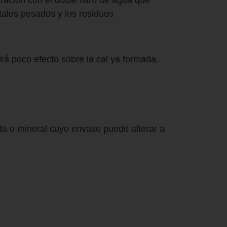
ación con el doble filtro de agua que
tales pesados y los residuos
rá poco efecto sobre la cal ya formada.
da o mineral cuyo envase puede alterar a