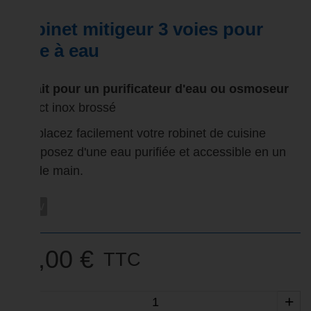
Robinet mitigeur 3 voies pour
filtre à eau
Parfait pour un purificateur d'eau ou osmoseur
Aspect inox brossé
Remplacez facilement votre robinet de cuisine
et disposez d'une eau purifiée et accessible en un
tour de main.
rob3v
90,00 €
TTC
-
+