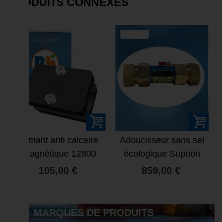
PRODUITS CONNEXES
SOLDE
Aimant anti calcaire
Adoucisseur sans sel
magnétique 12800
écologique Suprion
Gauss Max Power
JS-75e22
105,00 €
859,00 €
MARQUES DE PRODUITS