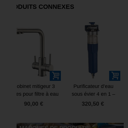
PRODUITS CONNEXES
Robinet mitigeur 3
Purificateur d’eau
voies pour filtre à eau
sous évier 4 en 1 –
sans robinet
90,00 €
320,50 €