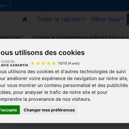
is
Traiter le calcaire
Filtrer l'eau
 lequel choisir?
Cartouche de remplacement pour purificateur d'eau 4 en 1
ous utilisons des cookies
s - Vous pouvez commander - reprise des livraisons le
Cartouche de remplacement pou
us utilisons des cookies et d'autres technologies de suivi
purificateur d'eau 4 en 1
10
/
10
(4 avis)
ur améliorer votre expérience de navigation sur notre site,
ur vous montrer un contenu personnalisé et des publicités
4 étages de filtration dans 1 seule cartouche !
blées, pour analyser le trafic de notre site et pour
mprendre la provenance de nos visiteurs.
Qualité Allemande !
J'accepte
Changer mes préférences
cart-pur