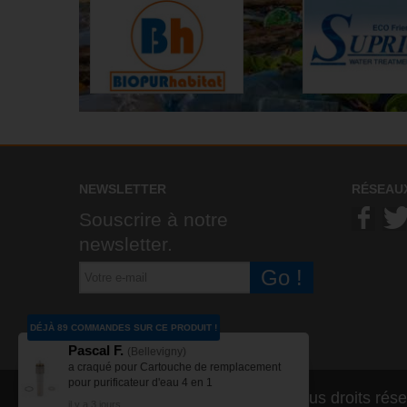
NEWSLETTER
RÉSEAU
Souscrire à notre
newsletter.
Go !
DÉJÀ 89 COMMANDES SUR CE PRODUIT !
Pascal F.
(Bellevigny)
a craqué pour Cartouche de remplacement
pour purificateur d'eau 4 en 1
© 2021 par Biopur habitat® - Tous droits rés
il y a 3 jours