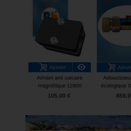
Ajouter
Ajout
Aimant anti calcaire
Adoucisseur
magnétique 12800
écologique S
Gauss Max Power
75e
105,00 €
859,0