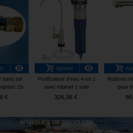
er
Ajouter
Ajo
 sans sel
Purificateur d’eau 4 en 1
Robinet mi
uprion JS-
avec robinet 1 voie
pour fi
22
0 €
326,38 €
90
MARQUES DE PRODUITS