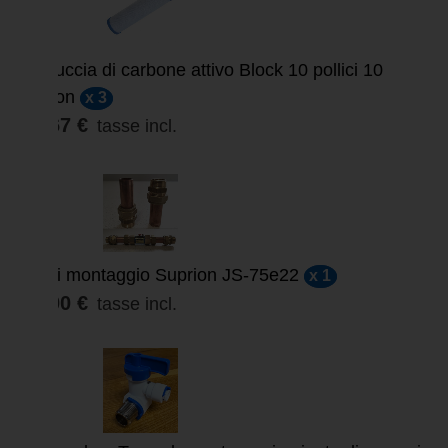
Cartuccia di carbone attivo Block 10 pollici 10
micron
x 3
29,67 €
tasse incl.
Kit di montaggio Suprion JS-75e22
x 1
18,00 €
tasse incl.