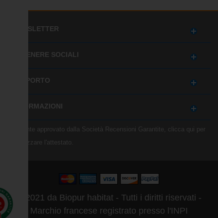
NEWSLETTER
OTTENERE SOCIALI
SUPPORTO
INFORMAZIONI
Mercante approvato dalla Società Recensioni Garantite,
clicca qui per
visualizzare l'attestato
.
© 2021 da Biopur habitat - Tutti i diritti riservati -
0
gs
Marchio francese registrato presso l'INPI