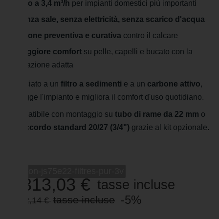
Fino a 3,4 m³/h
per impianti domestici più importanti
Senza sale, senza elettricità, senza scarico d'acqua
Azione preventiva e curativa
contro il calcare
Maggiore comfort
su pelle, capelli e bucato con la
filtrazione adatta
Associato a un
filtro a sedimenti
e a un
carbone attivo
,
protegge l'impianto e migliora il comfort d'uso quotidiano.
Compatibile con montaggio su
tubo di rame da 22 mm
o
su
raccordo standard 20/27 (3/4")
grazie al kit opzionale.
-->
suprion-js75e22-filtres-pur-3v
1 313,03 €
tasse incluse
-5%
tasse incluse
1 382,14 €