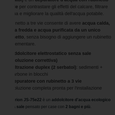
a 3 vie
per contrastare gli effetti del calcare, filtrare
l'acqua e migliorare la qualità dell'acqua potabile.
Il rubinetto a tre vie consente di avere
acqua calda,
acqua fredda e acqua purificata da un unico
rubinetto
, senza bisogno di aggiungere un rubinetto
supplementare.
Addolcitore elettrostatico senza sale
(soluzione correttiva)
Filtrazione duplex (2 serbatoi)
: sedimenti +
carbone in blocchi
Depuratore con rubinetto a 3 vie
Soluzione completa pronta per l'installazione
Il Suprion JS-75e22
è un
addolcitore d'acqua ecologico
senza sale
pensato per case con
2 bagni e più
.