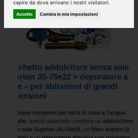
capire da dove arrivano i nostri visitatori.
Accetto
Cambia le mie impostazioni
Pacchetto addolcitore senza sale
Suprion JS-75e22 + depuratore a
3 vie – per abitazioni di grandi
dimensioni
Soluzione completa per tutta la casa e l'acqua
potabile
: questo pacchetto combina un
addolcitore
senza sale Suprion JS-75e22
, un
filtro duplex (2
serbatoi)
e un
depuratore d'acqua con rubinetto