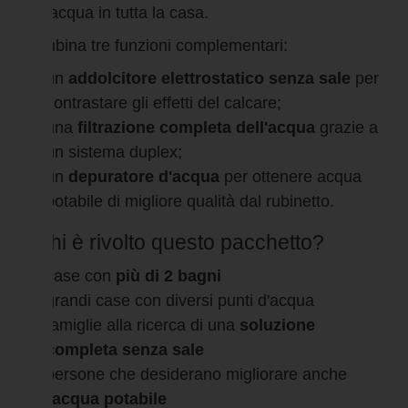
dell'acqua in tutta la casa.
Combina tre funzioni complementari:
un
addolcitore elettrostatico senza sale
per
contrastare gli effetti del calcare;
una
filtrazione completa dell'acqua
grazie a
un sistema duplex;
un
depuratore d'acqua
per ottenere acqua
potabile di migliore qualità dal rubinetto.
A chi è rivolto questo pacchetto?
case con
più di 2 bagni
grandi case con diversi punti d'acqua
famiglie alla ricerca di una
soluzione
completa senza sale
persone che desiderano migliorare anche
l'
acqua potabile