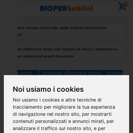
0
Home
Addolcitore d'acqua senza sale: quale modello elettrostatico
scegliere?
Pacchetto addolcitore senza sale Suprion JS-75e22 + depuratore a
3 vie – per abitazioni di grandi dimensioni
Vacanze - È possibile effettuare ordini - ripresa
delle consegne l' 11 agosto
Noi usiamo i cookies
Noi usiamo i cookies e altre tecniche di
tracciamento per migliorare la tua esperienza
di navigazione nel nostro sito, per mostrarti
contenuti personalizzati e annunci mirati, per
analizzare il traffico sul nostro sito, e per