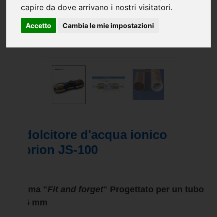
capire da dove arrivano i nostri visitatori.
Accetto
Cambia le mie impostazioni
Addolcitore d'acqua ionico
Suprion JS-100
Sistema "
Fit and forget
" Progettato per un tubo
da 25 mm