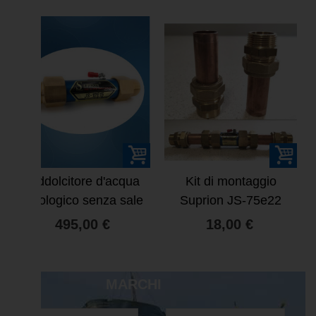
VENDITA
Kit di montaggio
Filtro automatico
Suprion JS-75e22
autopulente
18,00 €
148,80 €
186,00 €
MARCHI