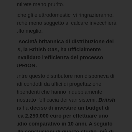
sentirete meno prurito.
Anche gli elettrodomestici vi ringrazieranno,
perché meno soggetto al calcare invecchierà
molto meglio.
La società britannica di distribuzione del
gas, la British Gas, ha ufficialmente
convalidato l'efficienza del processo
SUPRION.
Mentre questo distributore non disponeva di
studi condotti da uffici di progettazione
indipendenti che hanno indubbiamente
dimostrato l'efficacia dei vari sistemi,
British
Gas
ha
deciso di investire un budget di
circa 2.250.000 euro per effettuare uno
studio comparativo in 10 anni. A seguito
delle conclusioni di questo studio, più di