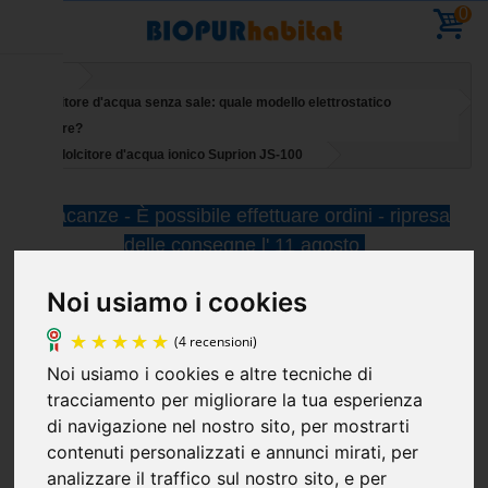
0
Home
Addolcitore d'acqua senza sale: quale modello elettrostatico
scegliere?
Addolcitore d'acqua ionico Suprion JS-100
Vacanze - È possibile effettuare ordini - ripresa
delle consegne l' 11 agosto
Noi usiamo i cookies
Noi usiamo i cookies e altre tecniche di
tracciamento per migliorare la tua esperienza
(4 recensioni)
di navigazione nel nostro sito, per mostrarti
contenuti personalizzati e annunci mirati, per
analizzare il traffico sul nostro sito, e per