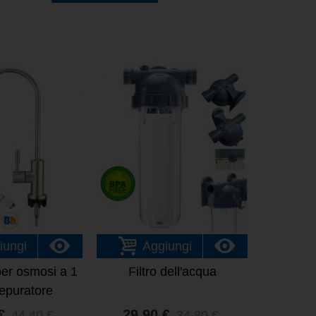
iungi
Aggiungi
per osmosi a 1
Filtro dell'acqua
depuratore
€
29,90 €
44,40 €
34,80 €