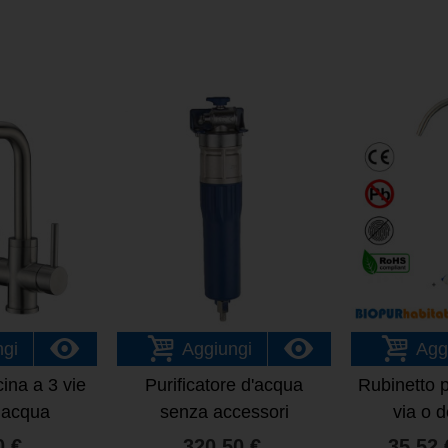
ngi
Aggiungi
Agg
ina a 3 vie
Purificatore d'acqua
Rubinetto 
o acqua
senza accessori
via o 
0 €
320,50 €
35,52 