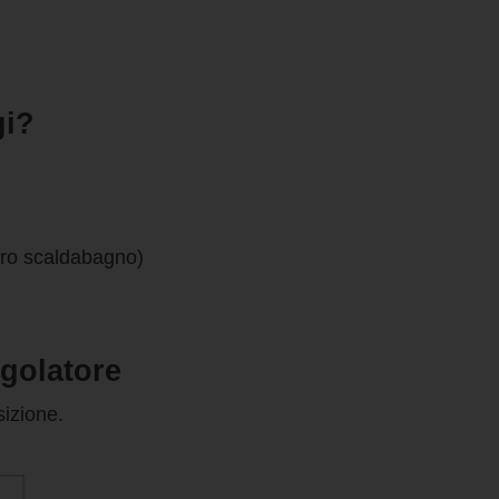
gi?
tro scaldabagno)
egolatore
sizione.