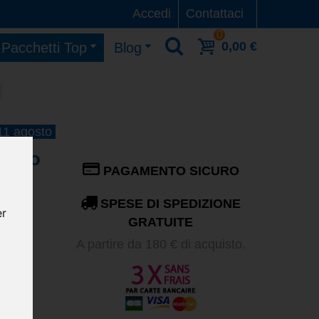
Accedi
Contattaci
0
0,00 €
Pacchetti Top
Blog
 11 agosto
tacco
PAGAMENTO SICURO
SPESE DI SPEDIZIONE
er
i,
GRATUITE
A partire da 180 € di acquisto.