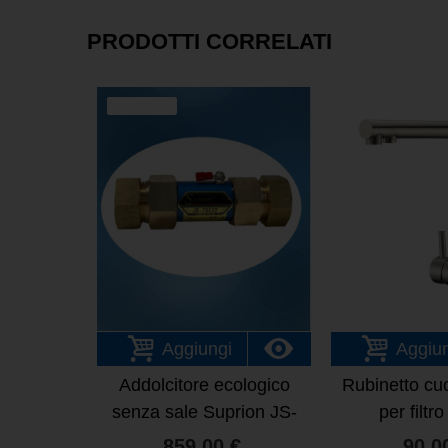
PRODOTTI CORRELATI
VENDITA
Aggiungi
Aggiu
Addolcitore ecologico
Rubinetto cuc
senza sale Suprion JS-
per filtr
75e22
859,00 €
90,0