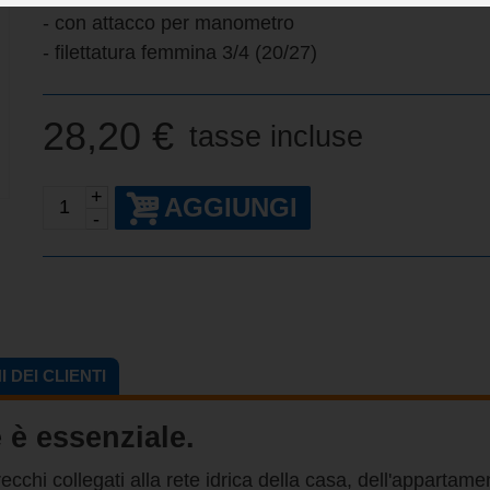
- con attacco per manometro
- filettatura femmina 3/4 (20/27)
28,20 €
tasse incluse
+
AGGIUNGI
-
 DEI CLIENTI
 è essenziale.
ecchi collegati alla rete idrica della casa, dell'appartam