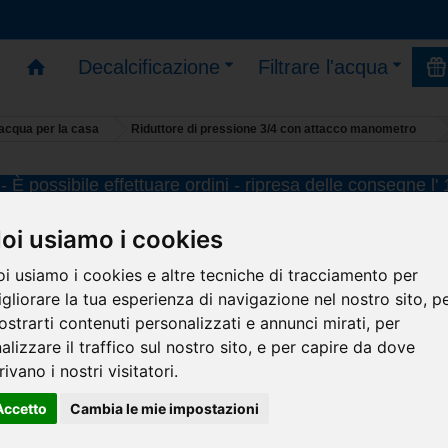
Decalcificazione
Filtrare l'acqua
l'acqua per la casa
Riduttore di pressione 3/4 con attacco manometro
 È possibile effettuare ordini - ripresa delle consegne l'
Riduttore di pressione 3/4 con at
oi usiamo i cookies
manometro
i usiamo i cookies e altre tecniche di tracciamento per
gliorare la tua esperienza di navigazione nel nostro sito, p
Proteggete i vostri elettrodomestic
strarti contenuti personalizzati e annunci mirati, per
scaldabagni, caldaie e pompe di
alizzare il traffico sul nostro sito, e per capire da dove
calore....
rivano i nostri visitatori.
Accetto
Cambia le mie impostazioni
-
dimensioni compatte
-
direzione di installazione versatile