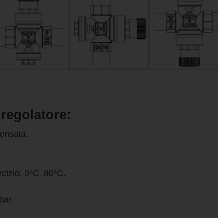
 regolatore:
ensata.
cizio: 0°C, 80°C.
.
bar.