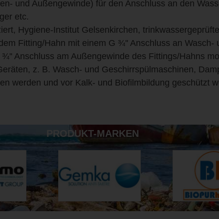
 (Innen- und Außengewinde) für den Anschluss an den Was
er etc.
ziert, Hygiene-Institut Gelsenkirchen, trinkwassergeprüf
dem Fitting/Hahn mit einem G ¾'' Anschluss an Wasch-
¾'' Anschluss am Außengewinde des Fittings/Hahns mon
Geräten, z. B. Wasch- und Geschirrspülmaschinen, Damp
ben werden und vor Kalk- und Biofilmbildung geschützt
PRODUKT-MARKEN