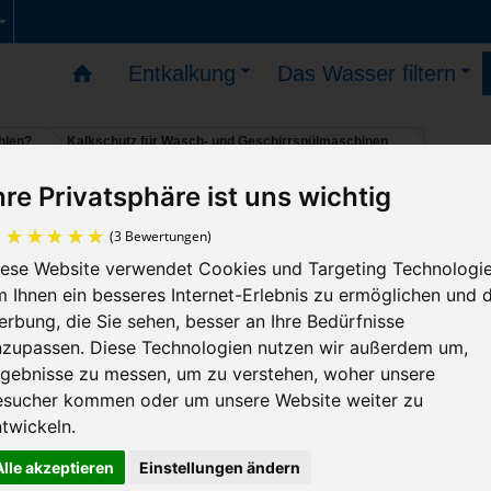
Entkalkung
Das Wasser filtern
hlen?
Kalkschutz für Wasch- und Geschirrspülmaschinen
hre Privatsphäre ist uns wichtig
n sind möglich – die Lieferungen werden am 11. Augu
Kalkschutz für Wasch- und
iese Website verwendet Cookies und Targeting Technologie
Geschirrspülmaschinen
(3 Bewertungen)
 Ihnen ein besseres Internet-Erlebnis zu ermöglichen und d
rbung, die Sie sehen, besser an Ihre Bedürfnisse
Mit diesem Gerät sagen wir den Kalkablagerung
nzupassen. Diese Technologien nutzen wir außerdem um,
Ihrer Waschmaschine und Ihrem Geschirrspüle
rgebnisse zu messen, um zu verstehen, woher unsere
Kampf an.
esucher kommen oder um unsere Website weiter zu
twickeln.
einfach zu verwenden durch Anschrauben an 1
Wasserhahn
Alle akzeptieren
Einstellungen ändern