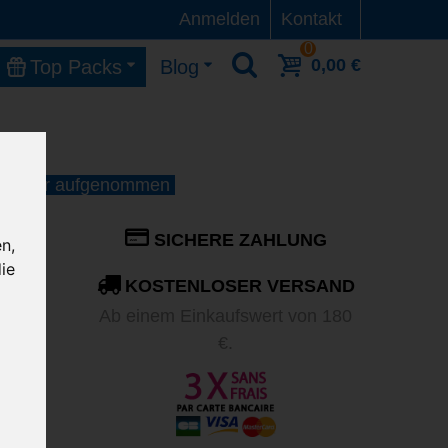
Anmelden
Kontakt
0
0,00 €
Top Packs
Blog
st wieder aufgenommen
SICHERE ZAHLUNG
n,
ie
KOSTENLOSER VERSAND
en in
Ab einem Einkaufswert von 180
r den
€.