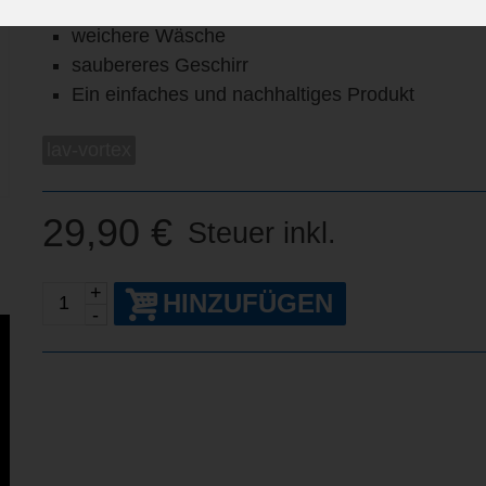
verhindert die Bildung von Kalk
weichere Wäsche
saubereres Geschirr
Ein einfaches und nachhaltiges Produkt
lav-vortex
29,90 €
Steuer inkl.
+
HINZUFÜGEN
-