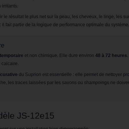
rritants.
 le résultat le plus net sur la peau, les cheveux, le linge, les sur
: il fait partie de la logique de performance optimale du système
re
temporaire
et non chimique. Elle dure environ
48 à 72 heures
calcaire.
curative
du Suprion est essentielle : elle permet de nettoyer p
che, les traces laissées par les savons ou shampoings ne doive
dèle JS-12e15
lement sur une installation bien dimensionnée.