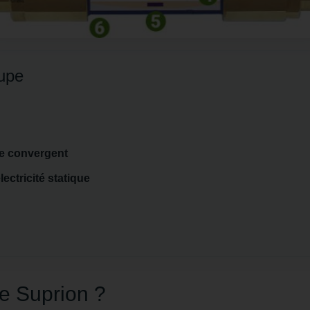
upe
re convergent
ectricité statique
e Suprion ?