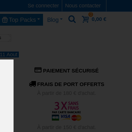
Se connecter
Nous contacter
0
0,00 €
Top Packs
Blog
5
 11 Aout
ans
PAIEMENT SÉCURISÉ
FRAIS DE PORT OFFERTS
À partir de 180 € d'achat.
salles
el,
À partir de 150 € d'achat.