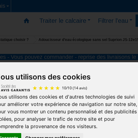
is
Traiter le calcaire
Filtrer l'eau
tatique choisir ?
Adoucisseur d’eau écologique sans sel Suprion JS-12e1
s - Vous pouvez commander - reprise des livraisons le
Adoucisseur d’eau écologique s
ous utilisons des cookies
sel Suprion JS-12e15
Le
Suprion JS-12e15
est un
adoucisseur sans
us utilisons des cookies et d'autres technologies de suivi
10
/
10
(14 avis)
sel écologique
compact pour logement jusqu’à
2 
ur améliorer votre expérience de navigation sur notre site,
ur vous montrer un contenu personnalisé et des publicités
de bains
. Il aide à limiter les effets du tartre
sans s
blées, pour analyser le trafic de notre site et pour
sans électricité et sans rejet d’eau
.
mprendre la provenance de nos visiteurs.
Jusqu’à
2 salles de bains
J'accepte
Changer mes préférences