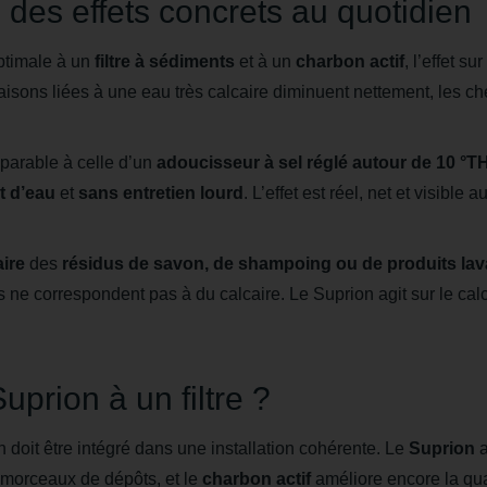
 des effets concrets au quotidien
ptimale à un
filtre à sédiments
et à un
charbon actif
, l’effet su
aisons liées à une eau très calcaire diminuent nettement, les ch
parable à celle d’un
adoucisseur à sel réglé autour de 10 °T
t d’eau
et
sans entretien lourd
. L’effet est réel, net et visible 
aire
des
résidus de savon, de shampoing ou de produits lav
ls ne correspondent pas à du calcaire. Le Suprion agit sur le cal
uprion à un filtre ?
on doit être intégré dans une installation cohérente. Le
Suprion
a
t morceaux de dépôts, et le
charbon actif
améliore encore la qua