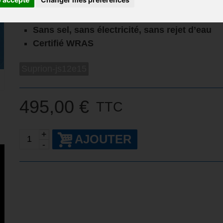
Action
curative
Débit maxi
1,8 m³/h
Sans sel, sans électricité, sans rejet d’eau
Certifié WRAS
Suprion-js12e15
495,00 €
TTC
+
AJOUTER
-