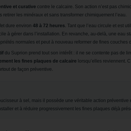
ntive et curative
contre le calcaire. Son action n’est pas chimi
 retirer les minéraux et sans transformer chimiquement l’eau.
fet dure environ
48 à 72 heures
. Tant que l’eau circule et est ut
cile à gérer dans l’installation. En revanche, au-delà, une eau s
priétés normales et peut à nouveau reformer de fines couches d
if
du Suprion prend tout son intérêt : il ne se contente pas de li
vement les fines plaques de calcaire
lorsqu’elles reviennent. C
rtout de façon préventive.
sseur à sel, mais il possède une véritable action préventive et 
aller et à réduire progressivement les fines plaques déjà prése