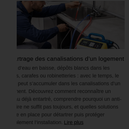
Détartrage des canalisations d’un logement
: comment retrouver un...
Débit d’eau en baisse, dépôts blancs dans les
verres, carafes ou robinetteries : avec le temps, le
tartre peut s’accumuler dans les canalisations d’un
logement. Découvrez comment reconnaître un
réseau déjà entartré, comprendre pourquoi un anti-
calcaire ne suffit pas toujours, et quelles solutions
mettre en place pour détartrer puis protéger
durablement l’installation.
Lire plus