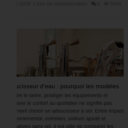
25-03-2026
L’eau de consommation
0
3634
Adoucisseur d’eau : pourquoi les modèles
à sel ne sont plus la...
Réduire le tartre, protéger les équipements et
améliorer le confort au quotidien ne signifie pas
forcément choisir un adoucisseur à sel. Entre impact
environnemental, entretien, sodium ajouté et
alternatives sans sel, il est utile de comparer les