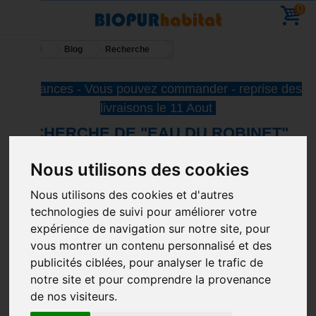
0
Accueil
Blog
Recherche
Vacances - Vous pouvez commander - reprise des
livraisons le 11 Aout
RECHERCHE DE
"EAU DU ROBINET"
Nous utilisons des cookies
13 de résultats ont été trouvés.
Nous utilisons des cookies et d'autres
technologies de suivi pour améliorer votre
expérience de navigation sur notre site, pour
vous montrer un contenu personnalisé et des
publicités ciblées, pour analyser le trafic de
notre site et pour comprendre la provenance
de nos visiteurs.