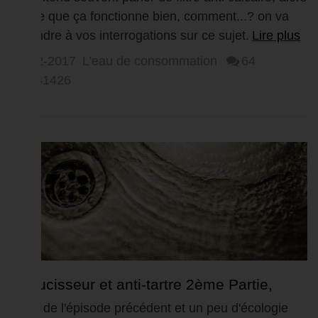
est ce que ça fonctionne bien, comment...? on va
répondre à vos interrogations sur ce sujet.
Lire plus
15-02-2017
L’eau de consommation
64
331426
Adoucisseur et anti-tartre 2ème Partie,
adoucisseur co2
Suite de l'épisode précédent et un peu d'écologie