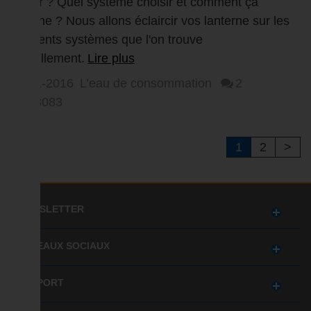
frotter ? Quel système choisir et comment ça
marche ? Nous allons éclaircir vos lanterne sur les
différents systèmes que l'on trouve
actuellement.
Lire plus
28-11-2016
L’eau de consommation
2
43083
1
2
>
NEWSLETTER
RÉSEAUX SOCIAUX
SUPPORT