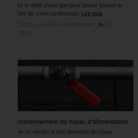
de canalisation
Vérifiez le débit d'eau que peut laisser passer le
diamètre de votre canalisation.
Lire plus
23-07-2020
L’eau de consommation
11
993541
Dimensionnement du tuyau d'alimentation
principal en eau...
Trouver ou vérifier le bon diamètre du tuyau