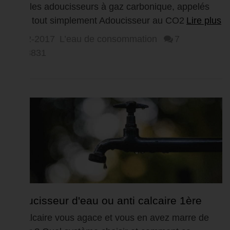
avec les adoucisseurs à gaz carbonique, appelés
aussi tout simplement Adoucisseur au CO2
Lire plus
09-02-2017
L’eau de consommation
7
83831
Adoucisseur d'eau ou anti calcaire 1ère
partie
Le calcaire vous agace et vous en avez marre de