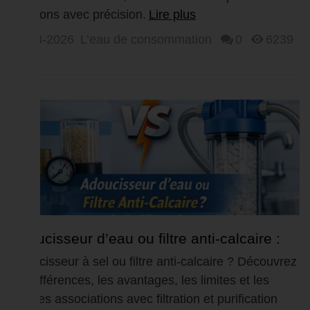
solutions avec précision.
Lire plus
12-03-2026
L’eau de consommation
0
6239
Adoucisseur d’eau ou filtre anti-calcaire :
quelle différence et...
Adoucisseur à sel ou filtre anti-calcaire ? Découvrez
les différences, les avantages, les limites et les
bonnes associations avec filtration et purification