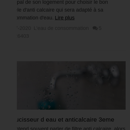
principal de son logement pour choisir le bon
modèle d'anti calcaire qui sera adapté à sa
consommation d'eau.
Lire plus
13-07-2020
L’eau de consommation
5
626403
Adoucisseur d eau et anticalcaire 3eme
Partie, Filtre anti calcaire
On entend souvent parler de filtre anti calcaire, alors