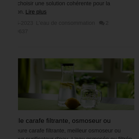
pour choisir une solution cohérente pour la
maison.
Lire plus
05-05-2023
L’eau de consommation
2
59637
Quelle carafe filtrante, osmoseur ou
purificateur d'eau choisir ?
Meilleure carafe filtrante, meilleur osmoseur ou