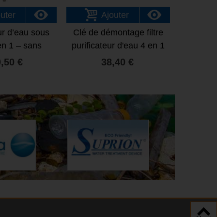
uter
Ajouter
ur d’eau sous
Clé de démontage filtre
Compte
en 1 – sans
purificateur d'eau 4 en 1
filtr
binet
,50 €
38,40 €