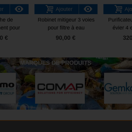
er
Ajouter
Ajo
he de
Robinet mitigeur 3 voies
Purificate
ent pour
pour filtre à eau
évier 4 
d'eau 4 en 1
ro
0 €
90,00 €
320
MARQUES DE PRODUITS