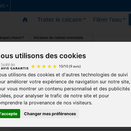
is
Traiter le calcaire
Filtrer l'eau
 lequel choisir?
Aérateur de robinet orientable
s - Vous pouvez commander - reprise des livraisons le
ous utilisons des cookies
Aérateur de robinet orientable
us utilisons des cookies et d'autres technologies de suivi
10
/
10
(9 avis)
ur améliorer votre expérience de navigation sur notre site,
L'accessoire indispensable pour votre robinet
ur vous montrer un contenu personnalisé et des publicités
Offrez vous un jet orientable 360° pour votre mitige
blées, pour analyser le trafic de notre site et pour
mprendre la provenance de nos visiteurs.
cuisine.
J'accepte
Changer mes préférences
aer-rob