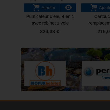
Ajouter
Ajout
Purificateur d’eau 4 en 1
Cartouc
avec robinet 1 voie
remplacem
purificateur 
326,38 €
216,0