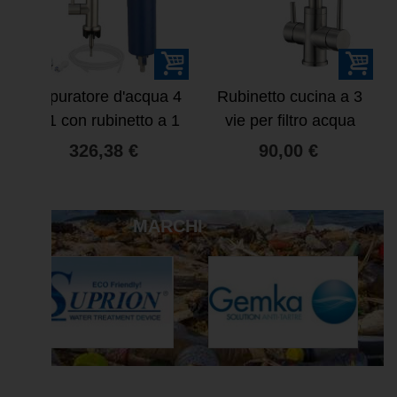
Depuratore d'acqua 4
Rubinetto cucina a 3
in 1 con rubinetto a 1
vie per filtro acqua
vi
326,38 €
90,00 €
MARCHI