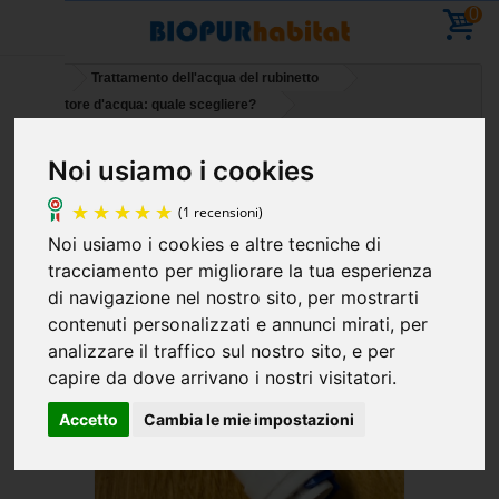
0
Home
Trattamento dell'acqua del rubinetto
Depuratore d'acqua: quale scegliere?
Raccordo per tubo push-fit diritto 1/4 - 1/4 (6 mm - 6 mm)
Noi usiamo i cookies
Vacanze - È possibile effettuare ordini - ripresa
delle consegne l' 11 agosto
Noi usiamo i cookies e altre tecniche di
(1 recensioni)
tracciamento per migliorare la tua esperienza
di navigazione nel nostro sito, per mostrarti
contenuti personalizzati e annunci mirati, per
analizzare il traffico sul nostro sito, e per
capire da dove arrivano i nostri visitatori.
Accetto
Cambia le mie impostazioni