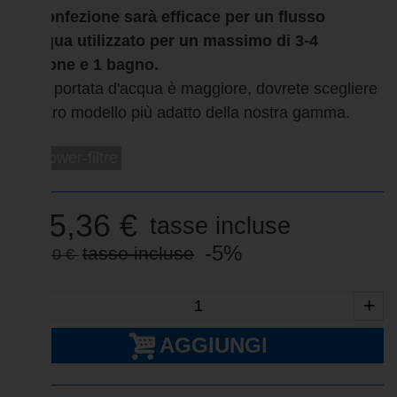
La confezione sarà efficace per un flusso
d'acqua utilizzato per un massimo di 3-4
persone e 1 bagno.
Se la portata d'acqua è maggiore, dovrete scegliere
un altro modello più adatto della nostra gamma.
mi-power-filtre
105,36 €
tasse incluse
-5%
tasse incluse
110,90 €
-
+
AGGIUNGI