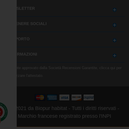
NEWSLETTER
OTTENERE SOCIALI
SUPPORTO
INFORMAZIONI
Mercante approvato dalla Società Recensioni Garantite,
clicca qui per
visualizzare l'attestato
.
© 2021 da Biopur habitat - Tutti i diritti riservati -
0
gs
Marchio francese registrato presso l'INPI