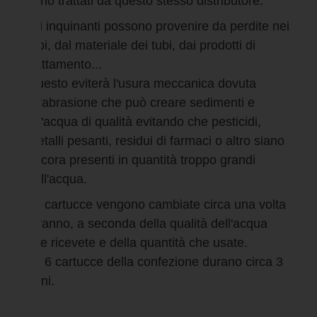
sono trattati da questo stesso distributore.
Gli inquinanti possono provenire da perdite nei
tubi, dal materiale dei tubi, dai prodotti di
trattamento...
Questo eviterà l'usura meccanica dovuta
all'abrasione che può creare sedimenti e
un'acqua di qualità evitando che pesticidi,
metalli pesanti, residui di farmaci o altro siano
ancora presenti in quantità troppo grandi
nell'acqua.
Le cartucce vengono cambiate circa una volta
all'anno, a seconda della qualità dell'acqua
che ricevete e della quantità che usate.
Le 6 cartucce della confezione durano circa 3
anni.