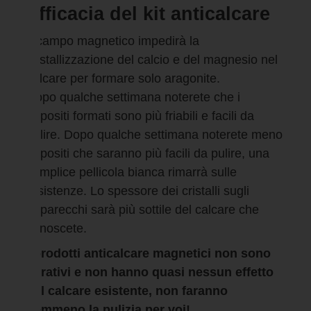
Efficacia del kit anticalcare
Il campo magnetico impedirà la
cristallizzazione del calcio e del magnesio nel
calcare per formare solo aragonite.
Dopo qualche settimana noterete che i
depositi formati sono più friabili e facili da
pulire. Dopo qualche settimana noterete meno
depositi che saranno più facili da pulire, una
semplice pellicola bianca rimarrà sulle
resistenze. Lo spessore dei cristalli sugli
apparecchi sarà più sottile del calcare che
conoscete.
I prodotti anticalcare magnetici non sono
curativi e non hanno quasi nessun effetto
sul calcare esistente, non faranno
nemmeno la pulizia per voi!