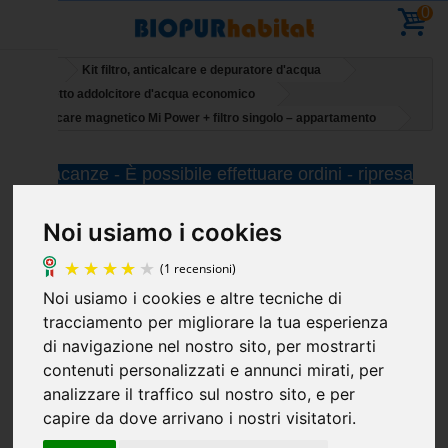
0
Home
Kit filtro, anticalcare e depuratore d'acqua
Pacchetto addolcitore d'acqua economico
Anticalcare magnetico Mi Power + filtro singolo – appartamento
Vacanze - È possibile effettuare ordini - ripresa
delle consegne l' 11 agosto
Noi usiamo i cookies
Noi usiamo i cookies e altre tecniche di
(1 recensioni)
tracciamento per migliorare la tua esperienza
di navigazione nel nostro sito, per mostrarti
contenuti personalizzati e annunci mirati, per
analizzare il traffico sul nostro sito, e per
capire da dove arrivano i nostri visitatori.