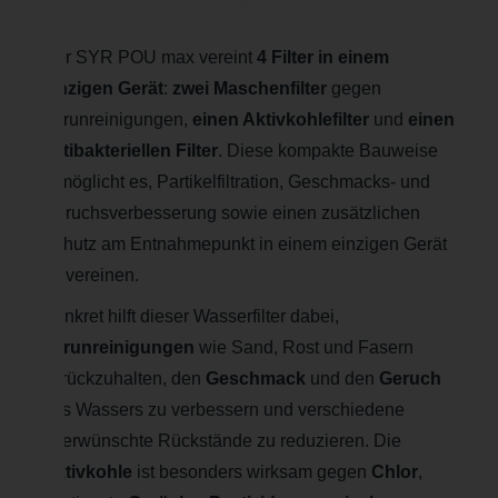
Der SYR POU max vereint
4 Filter in einem
einzigen Gerät
:
zwei Maschenfilter
gegen
Verunreinigungen,
einen Aktivkohlefilter
und
einen
antibakteriellen Filter
. Diese kompakte Bauweise
ermöglicht es, Partikelfiltration, Geschmacks- und
Geruchsverbesserung sowie einen zusätzlichen
Schutz am Entnahmepunkt in einem einzigen Gerät
zu vereinen.
Konkret hilft dieser Wasserfilter dabei,
Verunreinigungen
wie Sand, Rost und Fasern
zurückzuhalten, den
Geschmack
und den
Geruch
des Wassers zu verbessern und verschiedene
unerwünschte Rückstände zu reduzieren. Die
Aktivkohle
ist besonders wirksam gegen
Chlor
,