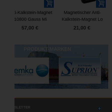
Anti-Kalkstein-Magnet
Magnetischer Anti-
10800 Gauss Mi
Kalkstein-Magnet Lo
Power
power 5200 gauss
57,00 €
21,00 €
PRODUKT-MARKEN
NEWSLETTER