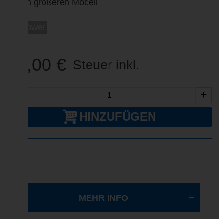
einem größeren Modell
so-power
33,00 €
Steuer inkl.
-
+
HINZUFÜGEN
MEHR INFO