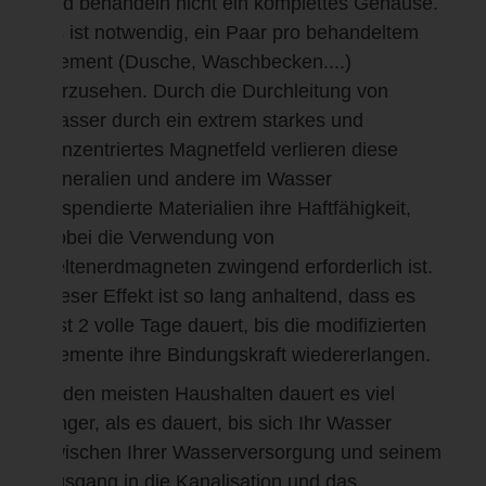
und behandeln nicht ein komplettes Gehäuse.
Es ist notwendig, ein Paar pro behandeltem
Element (Dusche, Waschbecken....)
vorzusehen. Durch die Durchleitung von
Wasser durch ein extrem starkes und
konzentriertes Magnetfeld verlieren diese
Mineralien und andere im Wasser
suspendierte Materialien ihre Haftfähigkeit,
wobei die Verwendung von
Seltenerdmagneten zwingend erforderlich ist.
Dieser Effekt ist so lang anhaltend, dass es
fast 2 volle Tage dauert, bis die modifizierten
Elemente ihre Bindungskraft wiedererlangen.
In den meisten Haushalten dauert es viel
länger, als es dauert, bis sich Ihr Wasser
zwischen Ihrer Wasserversorgung und seinem
Ausgang in die Kanalisation und das