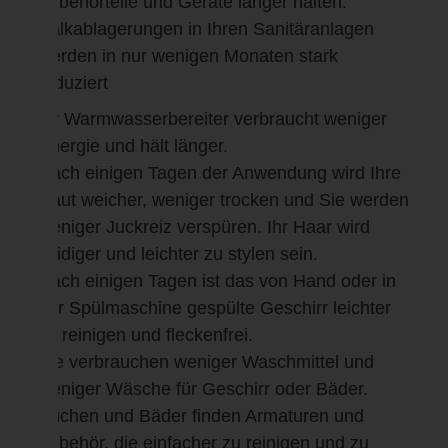
Zubehörteile und Geräte länger halten.
Kalkablagerungen in Ihren Sanitäranlagen
werden in nur wenigen Monaten stark
reduziert
Ihr Warmwasserbereiter verbraucht weniger
Energie und hält länger.
Nach einigen Tagen der Anwendung wird Ihre
Haut weicher, weniger trocken und Sie werden
weniger Juckreiz verspüren.
Ihr Haar wird
seidiger und leichter zu stylen sein
.
Nach einigen Tagen ist das von
Hand oder in
der Spülmaschine
gespülte Geschirr
leichter
zu reinigen und fleckenfrei.
Sie verbrauchen weniger
Waschmittel und
weniger
Wäsche für
Geschirr oder
Bäder.
Küchen und
Bäder finden Armaturen und
Zubehör, die einfacher zu reinigen und zu