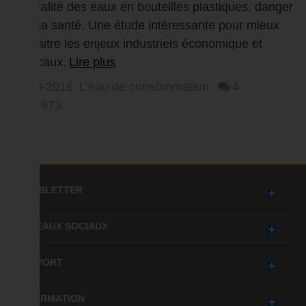
La qualité des eaux en bouteilles plastiques, danger
pour la santé. Une étude intéressante pour mieux
connaitre les enjeux industriels économique et
médicaux.
Lire plus
25-09-2016
L’eau de consommation
4
54973
NEWSLETTER
RÉSEAUX SOCIAUX
SUPPORT
INFORMATION